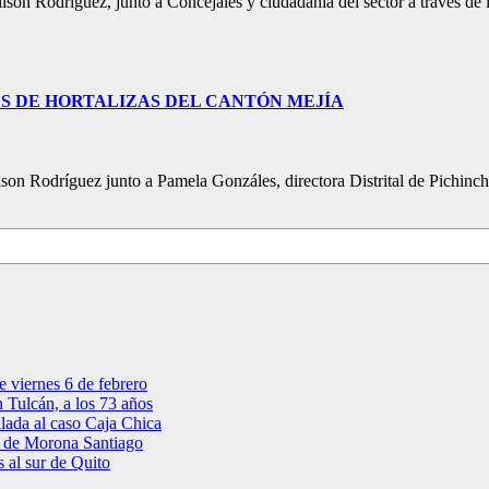
ilson Rodríguez, junto a Concejales y ciudadanía del sector a través
S DE HORTALIZAS DEL CANTÓN MEJÍA
Wilson Rodríguez junto a Pamela Gonzáles, directora Distrital de Pichi
te viernes 6 de febrero
 Tulcán, a los 73 años
ulada al caso Caja Chica
ia de Morona Santiago
s al sur de Quito