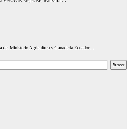
 de la EPAAGE-Mejía, EP; realizaron…
ncha del Ministerio Agricultura y Ganadería Ecuador…
Buscar