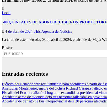
La mañana de hoy, sábado 27 de abril de 2024, el alcalde de Mejía W
Local
500 QUINTALES DE ABONO RECIBIERON PRODUCTORE
4 de abril de 2024
Iris Agencia de Noticias
La tarde de este miércoles 03 de abril de 2024, el alcalde de Mejía 
Buscar
Entradas recientes
Ejército del Ecuador abre reclutamiento para bachilleres a partir de es
Ana Luisa Montenegro, madre del ciclista Richard Carapaz falleció en
Fiscalía del Ecuador allanó el hogar de excandidata presidencial vinc
Accidente aéreo de avioneta dejó tres personas fallecidas en provinc
Accidente de tránsito de bus interprovincial deja 20 personas afectada