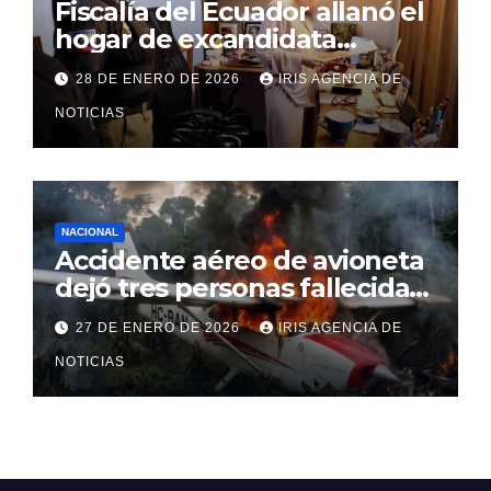
Fiscalía del Ecuador allanó el
hogar de excandidata
presidencial vinculada al caso
28 DE ENERO DE 2026
IRIS AGENCIA DE
Caja Chica
NOTICIAS
NACIONAL
Accidente aéreo de avioneta
dejó tres personas fallecidas
en provincia de Morona
27 DE ENERO DE 2026
IRIS AGENCIA DE
Santiago
NOTICIAS