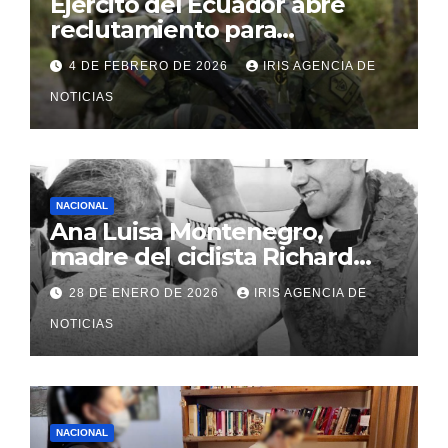
Ejército del Ecuador abre
reclutamiento para
bachilleres a partir de este
4 DE FEBRERO DE 2026
IRIS AGENCIA DE
viernes 6 de febrero
NOTICIAS
NACIONAL
Ana Luisa Montenegro,
madre del ciclista Richard
Carapaz falleció en Tulcán, a
28 DE ENERO DE 2026
IRIS AGENCIA DE
los 73 años
NOTICIAS
NACIONAL