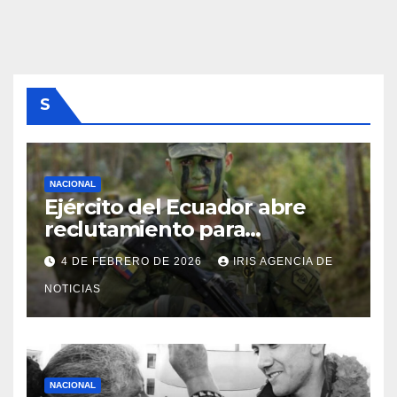
S
NACIONAL
Ejército del Ecuador abre
reclutamiento para
bachilleres a partir de este
4 DE FEBRERO DE 2026
IRIS AGENCIA DE
viernes 6 de febrero
NOTICIAS
NACIONAL