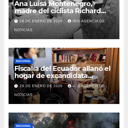
Ana Luisa Montenegro,
madre del ciclista Richard
Carapaz falleció en Tulcán, a
28 DE ENERO DE 2026
IRIS AGENCIA DE
los 73 años
NOTICIAS
NACIONAL
Fiscalía del Ecuador allanó el
hogar de excandidata
presidencial vinculada al caso
28 DE ENERO DE 2026
IRIS AGENCIA DE
Caja Chica
NOTICIAS
NACIONAL