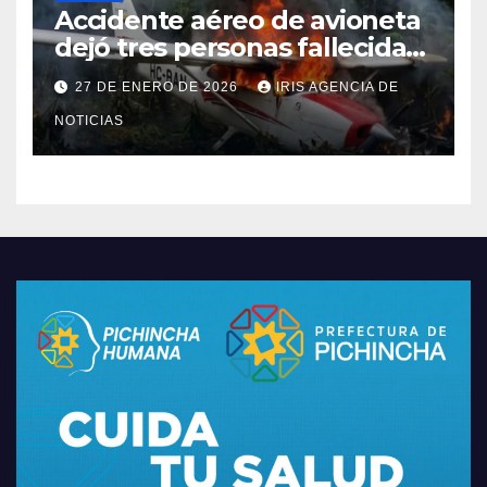
Accidente aéreo de avioneta
dejó tres personas fallecidas
en provincia de Morona
27 DE ENERO DE 2026
IRIS AGENCIA DE
Santiago
NOTICIAS