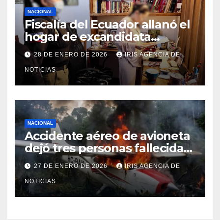
NACIONAL
Fiscalía del Ecuador allanó el
hogar de excandidata
presidencial vinculada al caso
28 DE ENERO DE 2026
IRIS AGENCIA DE
Caja Chica
NOTICIAS
NACIONAL
Accidente aéreo de avioneta
dejó tres personas fallecidas
en provincia de Morona
27 DE ENERO DE 2026
IRIS AGENCIA DE
Santiago
NOTICIAS