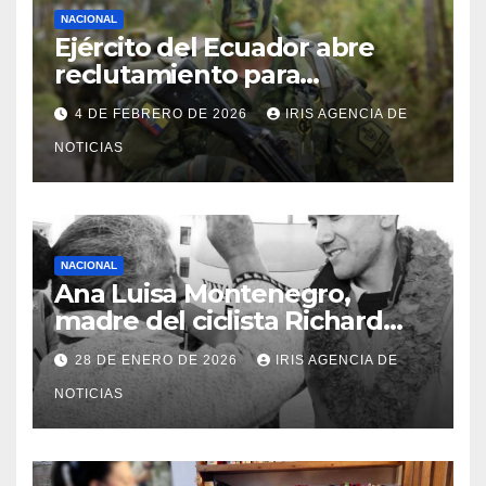
NACIONAL
Ejército del Ecuador abre
reclutamiento para
bachilleres a partir de este
4 DE FEBRERO DE 2026
IRIS AGENCIA DE
viernes 6 de febrero
NOTICIAS
NACIONAL
Ana Luisa Montenegro,
madre del ciclista Richard
Carapaz falleció en Tulcán, a
28 DE ENERO DE 2026
IRIS AGENCIA DE
los 73 años
NOTICIAS