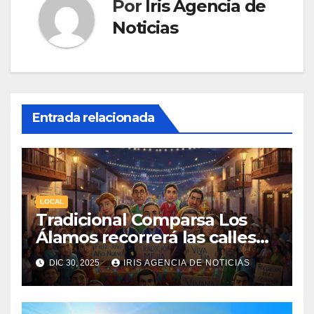
Por
Iris Agencia de
Noticias
Entrada relacionada
LOCAL
Tradicional Comparsa Los
Álamos recorrerá las calles
de la ciudad de Machachi
DIC 30, 2025
IRIS AGENCIA DE NOTICIAS