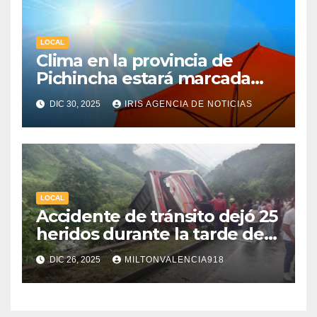
LOCAL
Clima en la provincia de
Pichincha estará marcada
por una fuerte radiación UV
DIC 30, 2025
IRIS AGENCIA DE NOTICIAS
LOCAL
Accidente de tránsito dejó 25
heridos durante la tarde de
navidad
DIC 26, 2025
MILTONVALENCIA918