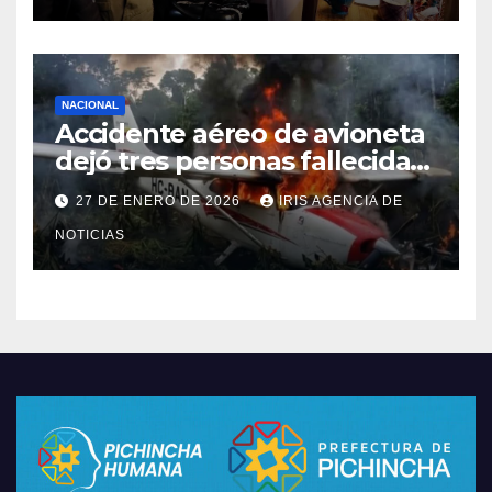
NACIONAL
Accidente aéreo de avioneta
dejó tres personas fallecidas
en provincia de Morona
27 DE ENERO DE 2026
IRIS AGENCIA DE
Santiago
NOTICIAS