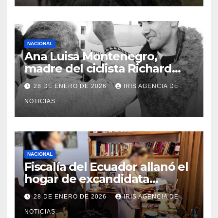
NACIONAL
Ana Luisa Montenegro,
madre del ciclista Richard
Carapaz falleció en Tulcán, a
28 DE ENERO DE 2026
IRIS AGENCIA DE
los 73 años
NOTICIAS
NACIONAL
Fiscalía del Ecuador allanó el
hogar de excandidata
presidencial vinculada al caso
28 DE ENERO DE 2026
IRIS AGENCIA DE
Caja Chica
NOTICIAS