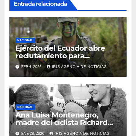
Entrada relacionada
NACIONAL
Ejército del Ecuador abre
reclutamiento para
bachilleres a partir de este
FEB 4, 2026
IRIS AGENCIA DE NOTICIAS
viernes 6 de febrero
NACIONAL
Ana Luisa Montenegro,
madre del ciclista Richard
Carapaz falleció en Tulcán, a
ENE 28, 2026
IRIS AGENCIA DE NOTICIAS