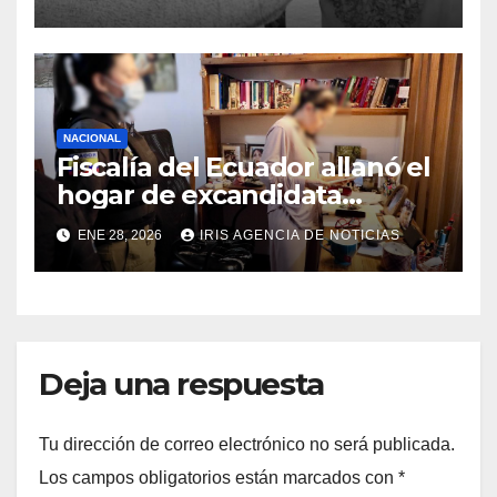
los 73 años
NACIONAL
Fiscalía del Ecuador allanó el
hogar de excandidata
presidencial vinculada al
ENE 28, 2026
IRIS AGENCIA DE NOTICIAS
caso Caja Chica
Deja una respuesta
Tu dirección de correo electrónico no será publicada.
Los campos obligatorios están marcados con
*