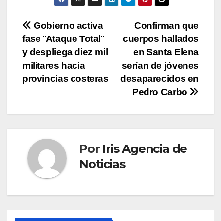
Navegación
Gobierno activa
Confirman que
fase ¨Ataque Total¨
cuerpos hallados
de
y despliega diez mil
en Santa Elena
entradas
militares hacia
serían de jóvenes
provincias costeras
desaparecidos en
Pedro Carbo
Por
Iris Agencia de
Noticias