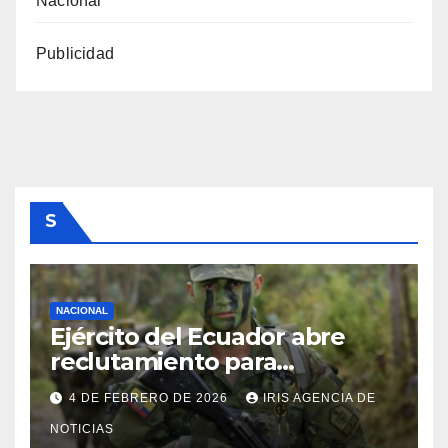
Nacional
Publicidad
S
NACIONAL
Ejército del Ecuador abre
reclutamiento para
bachilleres a partir de este
4 DE FEBRERO DE 2026
IRIS AGENCIA DE
viernes 6 de febrero
NOTICIAS