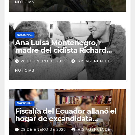
NOTICIAS
NACIONAL
Ana Luisa Montenegro,
madre del ciclista Richard
Carapaz falleció en Tulcán, a
28 DE ENERO DE 2026
IRIS AGENCIA DE
los 73 años
NOTICIAS
NACIONAL
Fiscalía del Ecuador allanó el
hogar de excandidata
presidencial vinculada al caso
28 DE ENERO DE 2026
IRIS AGENCIA DE
Caja Chica