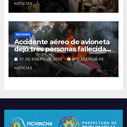
NOTICIAS
NACIONAL
Accidente aéreo de avioneta
dejó tres personas fallecidas
en provincia de Morona
27 DE ENERO DE 2026
IRIS AGENCIA DE
Santiago
NOTICIAS