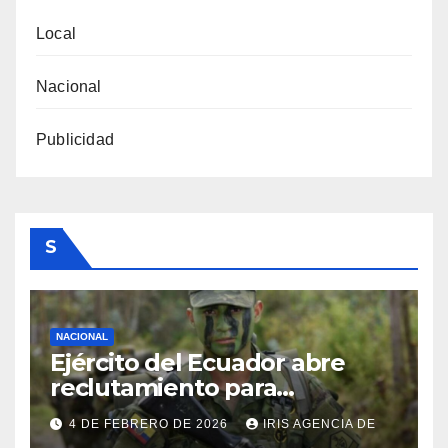
Local
Nacional
Publicidad
S
NACIONAL
Ejército del Ecuador abre
reclutamiento para
bachilleres a partir de este
4 DE FEBRERO DE 2026
IRIS AGENCIA DE
viernes 6 de febrero