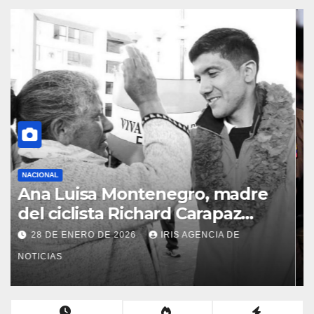
NACIONAL
Fiscalía del Ecuador allanó el
hogar de excandidata
presidencial vinculada al caso
28 DE ENERO DE 2026
IRIS AGENCIA DE
Caja Chica
NOTICIAS