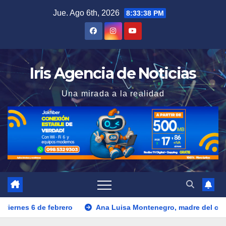
Saltar
Jue. Ago 6th, 2026
8:33:39 PM
al
contenido
Iris Agencia de Noticias
Una mirada a la realidad
Ana Luisa Montenegro, madre del ciclista Richard Carapaz fa