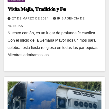
𝐕𝐢𝐬𝐢𝐭𝐚 𝐌𝐞𝐣𝐢́𝐚, 𝐓𝐫𝐚𝐝𝐢𝐜𝐢𝐨́𝐧 𝐲 𝐅e
27 DE MARZO DE 2024
IRIS AGENCIA DE
NOTICIAS
Nuestro cantón, es un lugar de profunda fe católica.
Con el inicio de la Semana Mayor nos unimos para
celebrar esta fiesta religiosa en todas las parroquias.
Mientras admiramos las…