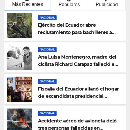
Más Recientes
Populares
Publicidad
NACIONAL
Ejército del Ecuador abre
reclutamiento para bachilleres a
partir de este viernes 6 de febrero
NACIONAL
Ana Luisa Montenegro, madre del
ciclista Richard Carapaz falleció en
Tulcán, a los 73 años
NACIONAL
Fiscalía del Ecuador allanó el hogar
de excandidata presidencial
vinculada al caso Caja Chica
NACIONAL
Accidente aéreo de avioneta dejó
tres personas fallecidas en