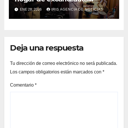
presidencial vinculada al
ENE 28, 2026
IRIS AGENCIA DE NOTICIAS
caso Caja Chica
Deja una respuesta
Tu dirección de correo electrónico no será publicada.
Los campos obligatorios están marcados con
*
Comentario
*