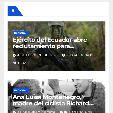
S
NACIONAL
Ejército del Ecuador abre
reclutamiento para
bachilleres a partir de este
4 DE FEBRERO DE 2026
IRIS AGENCIA DE
viernes 6 de febrero
NOTICIAS
NACIONAL
Ana Luisa Montenegro,
madre del ciclista Richard
Carapaz falleció en Tulcán, a
28 DE ENERO DE 2026
IRIS AGENCIA DE