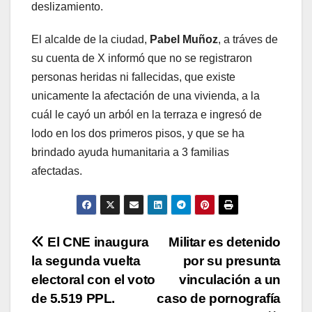
deslizamiento.
El alcalde de la ciudad,
Pabel Muñoz
, a tráves de
su cuenta de X informó que no se registraron
personas heridas ni fallecidas, que existe
unicamente la afectación de una vivienda, a la
cuál le cayó un arból en la terraza e ingresó de
lodo en los dos primeros pisos, y que se ha
brindado ayuda humanitaria a 3 familias
afectadas.
Navegación
El CNE inaugura
Militar es detenido
la segunda vuelta
por su presunta
de
electoral con el voto
vinculación a un
entradas
de 5.519 PPL.
caso de pornografía