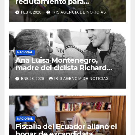
reclutamiento para
bachilleres a partir de este
FEB 4, 2026
IRIS AGENCIA DE NOTICIAS
viernes 6 de febrero
NACIONAL
Ana Luisa Montenegro,
madre del ciclista Richard
Carapaz falleció en Tulcán, a
ENE 28, 2026
IRIS AGENCIA DE NOTICIAS
los 73 años
NACIONAL
Fiscalía del Ecuador allanó el
hogar de excandidata