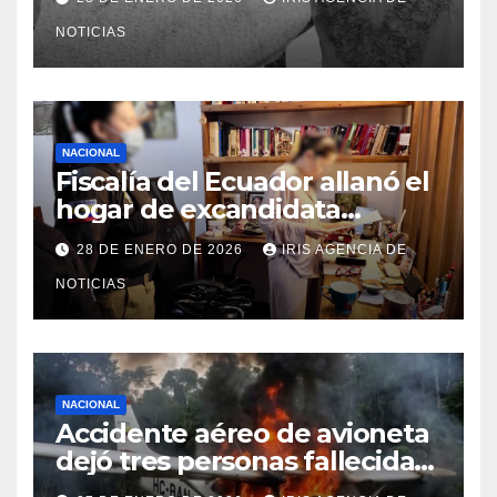
los 73 años
NOTICIAS
NACIONAL
Fiscalía del Ecuador allanó el
hogar de excandidata
presidencial vinculada al caso
28 DE ENERO DE 2026
IRIS AGENCIA DE
Caja Chica
NOTICIAS
NACIONAL
Accidente aéreo de avioneta
dejó tres personas fallecidas
en provincia de Morona