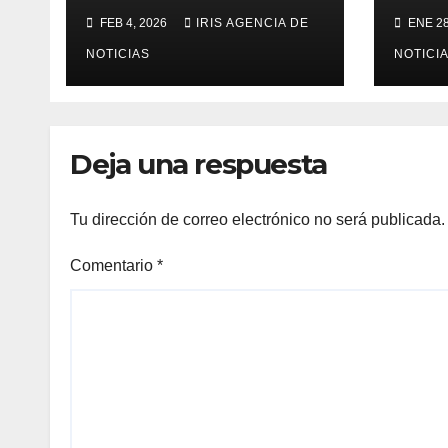
para bachilleres a
del 
FEB 4, 2026
IRIS AGENCIA DE
ENE 28
partir de este
Cara
viernes 6 de febrero
NOTICIAS
Tulc
NOTICI
año
Deja una respuesta
Tu dirección de correo electrónico no será publicada.
Comentario
*