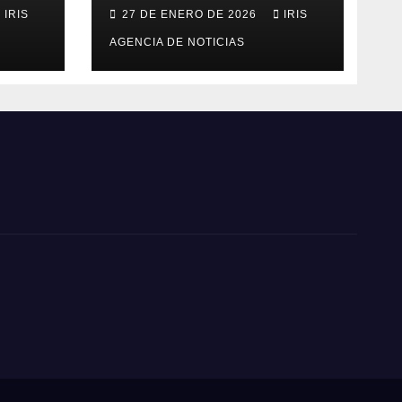
personas fallecidas
IRIS
27 DE ENERO DE 2026
IRIS
en provincia de
o
Morona Santiago
AGENCIA DE NOTICIAS