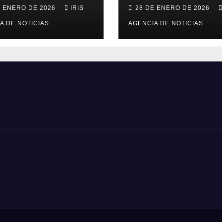
ciclista Richard
excandidata
E ENERO DE 2026
IRIS
28 DE ENERO DE 2026
paz falleció en
presidencial
án, a los 73 años
A DE NOTICIAS
vinculada al cas
AGENCIA DE NOTICIAS
Caja Chica