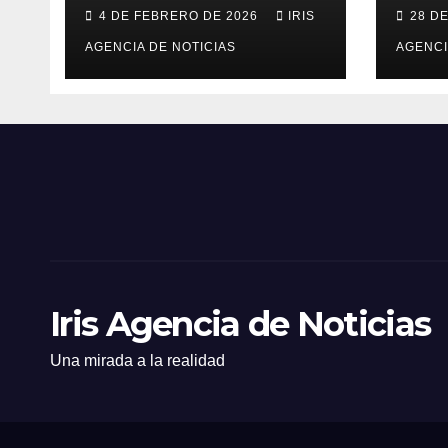
para bachilleres a
del 
4 DE FEBRERO DE 2026
IRIS
28 D
partir de este
Cara
viernes 6 de febrero
AGENCIA DE NOTICIAS
Tulc
AGENCI
Iris Agencia de Noticias
Una mirada a la realidad