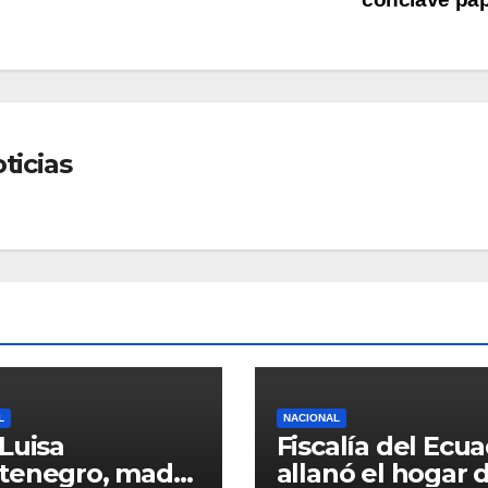
ticias
L
NACIONAL
Luisa
Fiscalía del Ecu
tenegro, madre
allanó el hogar 