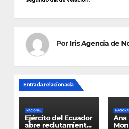
de
entradas
Por
Iris Agencia de No
Entrada relacionada
NACIONAL
NACIONA
Ejército del Ecuador
Ana 
abre reclutamiento
Mon