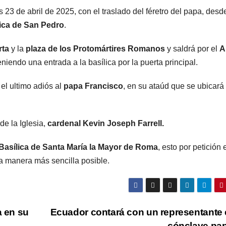
es 23 de abril de 2025, con el traslado del féretro del papa, desd
ica
de San Pedro
.
rta
y la
plaza de los Protomártires Romanos
y saldrá por el
A
niendo una entrada a la basílica por la puerta principal.
 el ultimo adiós al
papa Francisco
, en su ataúd que se ubicará 
de la Iglesia,
cardenal Kevin Joseph Farrell.
Basílica de Santa María la Mayor de Roma
, esto por petición 
la manera más sencilla posible.
a en su
Ecuador contará con un representante 
cónclave pap