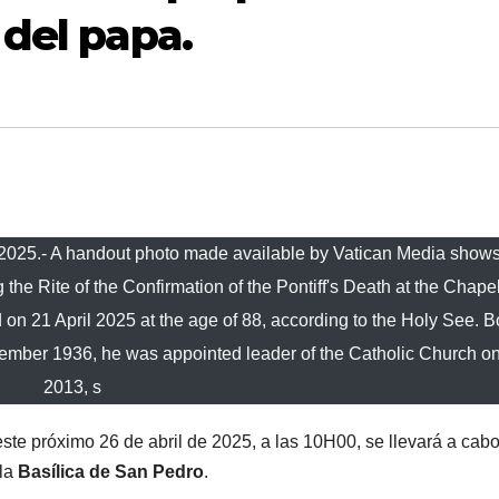
 del papa.
/2025.- A handout photo made available by Vatican Media shows
the Rite of the Confirmation of the Pontiff's Death at the Chape
d on 21 April 2025 at the age of 88, according to the Holy See. 
cember 1936, he was appointed leader of the Catholic Church o
2013, s
este próximo 26 de abril de 2025, a las 10H00, se llevará a cabo
 la
Basílica de San Pedro
.