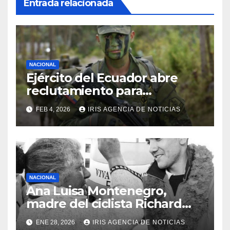
Entrada relacionada
NACIONAL
Ejército del Ecuador abre
reclutamiento para
bachilleres a partir de este
FEB 4, 2026
IRIS AGENCIA DE NOTICIAS
viernes 6 de febrero
NACIONAL
Ana Luisa Montenegro,
madre del ciclista Richard
Carapaz falleció en Tulcán, a
ENE 28, 2026
IRIS AGENCIA DE NOTICIAS
los 73 años