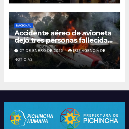
NACIONAL
Accidente aéreo de avioneta
dejó tres personas fallecidas
en provincia de Morona
27 DE ENERO DE 2026
IRIS AGENCIA DE
Santiago
NOTICIAS