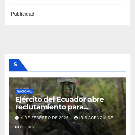
Publicidad
S
NACIONAL
Ejército del Ecuador abre
reclutamiento para
bachilleres a partir de este
4 DE FEBRERO DE 2026
IRIS AGENCIA DE
viernes 6 de febrero
NOTICIAS