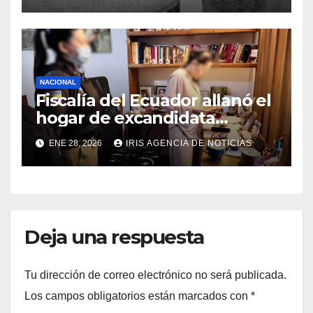
NACIONAL
Fiscalía del Ecuador allanó el
hogar de excandidata
presidencial vinculada al
ENE 28, 2026
IRIS AGENCIA DE NOTICIAS
caso Caja Chica
Deja una respuesta
Tu dirección de correo electrónico no será publicada.
Los campos obligatorios están marcados con
*