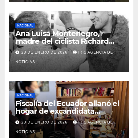
NACIONAL
Ana Luisa Montenegro,
madre del ciclista Richard
Carapaz falleció en Tulcán, a
28 DE ENERO DE 2026
IRIS AGENCIA DE
los 73 años
NOTICIAS
NACIONAL
Fiscalía del Ecuador allanó el
hogar de excandidata
presidencial vinculada al caso
28 DE ENERO DE 2026
IRIS AGENCIA DE
Caja Chica
NOTICIAS