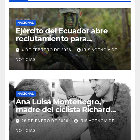
NACIONAL
Ejército del Ecuador abre
reclutamiento para
bachilleres a partir de este
4 DE FEBRERO DE 2026
IRIS AGENCIA DE
viernes 6 de febrero
NOTICIAS
NACIONAL
Ana Luisa Montenegro,
madre del ciclista Richard
Carapaz falleció en Tulcán, a
28 DE ENERO DE 2026
IRIS AGENCIA DE
los 73 años
NOTICIAS