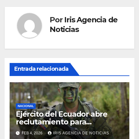
Por
Iris Agencia de
Noticias
Entrada relacionada
NACIONAL
Ejército del Ecuador abre
reclutamiento para
bachilleres a partir de este
FEB 4, 2026
IRIS AGENCIA DE NOTICIAS
viernes 6 de febrero