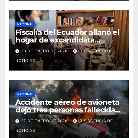
NACIONAL
Fiscalía del Ecuador allanó el
hogar de excandidata
presidencial vinculada al caso
28 DE ENERO DE 2026
IRIS AGENCIA DE
Caja Chica
NOTICIAS
NACIONAL
Accidente aéreo de avioneta
dejó tres personas fallecidas
en provincia de Morona
27 DE ENERO DE 2026
IRIS AGENCIA DE
Santiago
NOTICIAS