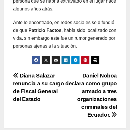
persona que se habría extraviado en el lugar hace
algunos años atrás.
Ante lo encontrado, en redes sociales se difundió
de que
Patricio Factos
, había sido localizado con
vida, sin embargo este fue un rumor generado por
personas ajenas a la situación.
Navegación
Diana Salazar
Daniel Noboa
renuncia a su cargo
declara como grupo
de
de Fiscal General
armado a tres
entradas
del Estado
organizaciones
criminales del
Ecuador.