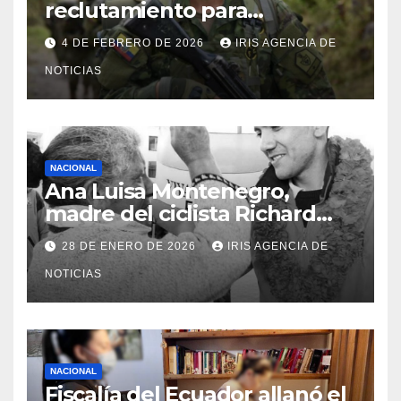
reclutamiento para
bachilleres a partir de este
4 DE FEBRERO DE 2026
IRIS AGENCIA DE
viernes 6 de febrero
NOTICIAS
NACIONAL
Ana Luisa Montenegro,
madre del ciclista Richard
Carapaz falleció en Tulcán, a
28 DE ENERO DE 2026
IRIS AGENCIA DE
los 73 años
NOTICIAS
NACIONAL
Fiscalía del Ecuador allanó el