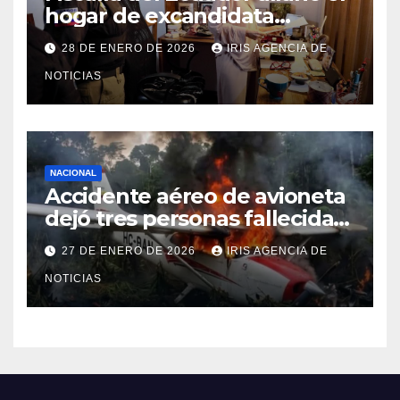
hogar de excandidata
presidencial vinculada al caso
28 DE ENERO DE 2026
IRIS AGENCIA DE
Caja Chica
NOTICIAS
NACIONAL
Accidente aéreo de avioneta
dejó tres personas fallecidas
en provincia de Morona
27 DE ENERO DE 2026
IRIS AGENCIA DE
Santiago
NOTICIAS