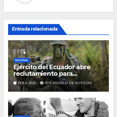
Entrada relacionada
NACIONAL
Ejército del Ecuador abre
reclutamiento para
bachilleres a partir de este
FEB 4, 2026
IRIS AGENCIA DE NOTICIAS
viernes 6 de febrero