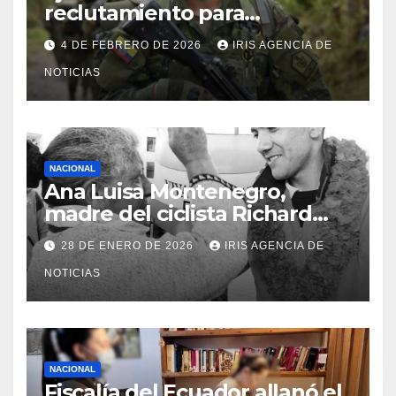
reclutamiento para
bachilleres a partir de este
4 DE FEBRERO DE 2026
IRIS AGENCIA DE
viernes 6 de febrero
NOTICIAS
NACIONAL
Ana Luisa Montenegro,
madre del ciclista Richard
Carapaz falleció en Tulcán, a
28 DE ENERO DE 2026
IRIS AGENCIA DE
los 73 años
NOTICIAS
NACIONAL
Fiscalía del Ecuador allanó el