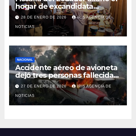
hogar de excandidata
presidencial vinculada al caso
28 DE ENERO DE 2026
IRIS AGENCIA DE
Caja Chica
NOTICIAS
NACIONAL
Accidente aéreo de avioneta
dejó tres personas fallecidas
en provincia de Morona
27 DE ENERO DE 2026
IRIS AGENCIA DE
Santiago
NOTICIAS