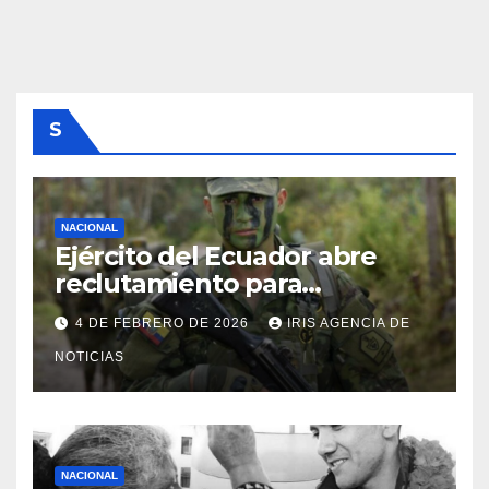
S
NACIONAL
Ejército del Ecuador abre
reclutamiento para
bachilleres a partir de este
4 DE FEBRERO DE 2026
IRIS AGENCIA DE
viernes 6 de febrero
NOTICIAS
NACIONAL