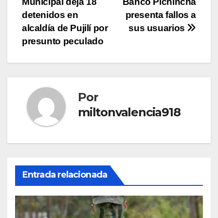
Municipal deja 18
Banco Pichincha
de
detenidos en
presenta fallos a
entradas
alcaldía de Pujilí por
sus usuarios
presunto peculado
Por
miltonvalencia918
Entrada relacionada