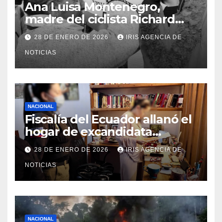
Ana Luisa Montenegro,
madre del ciclista Richard
Carapaz falleció en Tulcán, a
28 DE ENERO DE 2026
IRIS AGENCIA DE
los 73 años
NOTICIAS
NACIONAL
Fiscalía del Ecuador allanó el
hogar de excandidata
presidencial vinculada al caso
28 DE ENERO DE 2026
IRIS AGENCIA DE
Caja Chica
NOTICIAS
NACIONAL