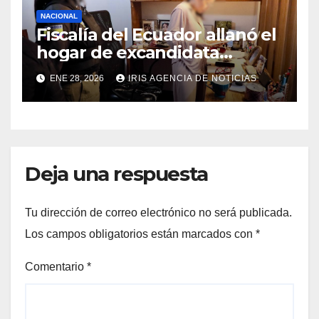
NACIONAL
Fiscalía del Ecuador allanó el
hogar de excandidata
presidencial vinculada al
ENE 28, 2026
IRIS AGENCIA DE NOTICIAS
caso Caja Chica
Deja una respuesta
Tu dirección de correo electrónico no será publicada.
Los campos obligatorios están marcados con
*
Comentario
*