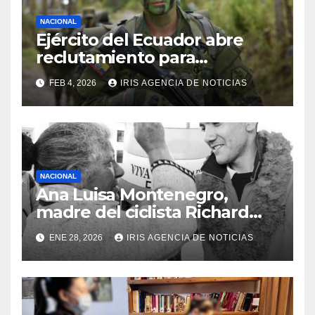
NACIONAL
Ejército del Ecuador abre
reclutamiento para
bachilleres a partir de este
FEB 4, 2026
IRIS AGENCIA DE NOTICIAS
viernes 6 de febrero
NACIONAL
Ana Luisa Montenegro,
madre del ciclista Richard
Carapaz falleció en Tulcán, a
ENE 28, 2026
IRIS AGENCIA DE NOTICIAS
los 73 años