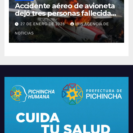
Accidente aéreo de avioneta
dejó tres personas fallecidas
en provincia de Morona
27 DE ENERO DE 2026
IRIS AGENCIA DE
Santiago
NOTICIAS