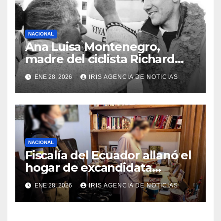
NACIONAL
Ana Luisa Montenegro,
madre del ciclista Richard
Carapaz falleció en Tulcán, a
ENE 28, 2026
IRIS AGENCIA DE NOTICIAS
los 73 años
NACIONAL
Fiscalía del Ecuador allanó el
hogar de excandidata
presidencial vinculada al
ENE 28, 2026
IRIS AGENCIA DE NOTICIAS
caso Caja Chica