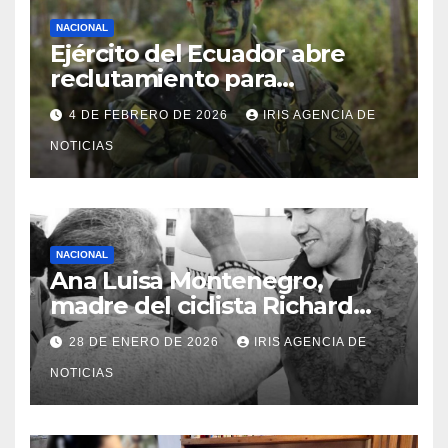
NACIONAL
Ejército del Ecuador abre
reclutamiento para
bachilleres a partir de este
4 DE FEBRERO DE 2026
IRIS AGENCIA DE
viernes 6 de febrero
NOTICIAS
NACIONAL
Ana Luisa Montenegro,
madre del ciclista Richard
Carapaz falleció en Tulcán, a
28 DE ENERO DE 2026
IRIS AGENCIA DE
los 73 años
NOTICIAS