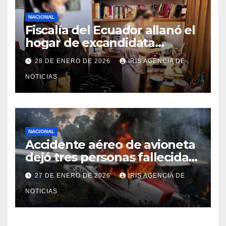
NACIONAL
Fiscalía del Ecuador allanó el
hogar de excandidata
presidencial vinculada al caso
28 DE ENERO DE 2026
IRIS AGENCIA DE
Caja Chica
NOTICIAS
NACIONAL
Accidente aéreo de avioneta
dejó tres personas fallecidas
en provincia de Morona
27 DE ENERO DE 2026
IRIS AGENCIA DE
Santiago
NOTICIAS