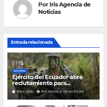
Por
Iris Agencia de
Noticias
Entrada relacionada
NACIONAL
Ejército del Ecuador abre
reclutamiento para
bachilleres a partir de este
FEB 4, 2026
IRIS AGENCIA DE NOTICIAS
viernes 6 de febrero