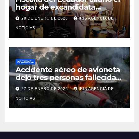
hogar de excandidata
presidencial vinculada al caso
28 DE ENERO DE 2026
IRIS AGENCIA DE
Caja Chica
NOTICIAS
NACIONAL
Accidente aéreo de avioneta
dejó tres personas fallecidas
en provincia de Morona
27 DE ENERO DE 2026
IRIS AGENCIA DE
Santiago
NOTICIAS