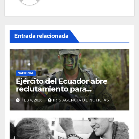
Entrada relacionada
NACIONAL
Ejército del Ecuador abre
reclutamiento para
bachilleres a partir de este
FEB 4, 2026
IRIS AGENCIA DE NOTICIAS
viernes 6 de febrero