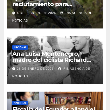
reclutamiento para
bachilleres a partir de este
4 DE FEBRERO DE 2026
IRIS AGENCIA DE
viernes 6 de febrero
NOTICIAS
NACIONAL
Ana Luisa Montenegro,
madre del ciclista Richard
Carapaz falleció en Tulcán, a
28 DE ENERO DE 2026
IRIS AGENCIA DE
los 73 años
NOTICIAS
NACIONAL
Fiscalía del Ecuador allanó el