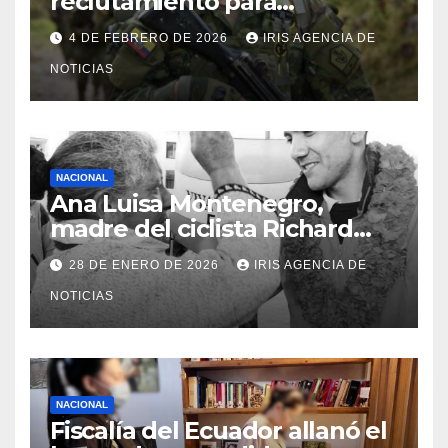
reclutamiento para
bachilleres a partir de este
4 DE FEBRERO DE 2026
IRIS AGENCIA DE
viernes 6 de febrero
NOTICIAS
NACIONAL
Ana Luisa Montenegro,
madre del ciclista Richard
Carapaz falleció en Tulcán, a
28 DE ENERO DE 2026
IRIS AGENCIA DE
los 73 años
NOTICIAS
NACIONAL
Fiscalía del Ecuador allanó el