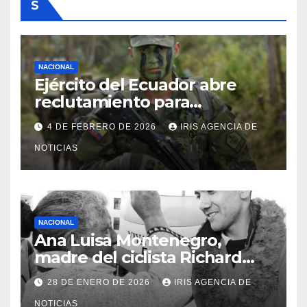
S
NACIONAL
Ejército del Ecuador abre
reclutamiento para
bachilleres a partir de este
4 DE FEBRERO DE 2026
IRIS AGENCIA DE
viernes 6 de febrero
NOTICIAS
NACIONAL
Ana Luisa Montenegro,
madre del ciclista Richard
Carapaz falleció en Tulcán, a
28 DE ENERO DE 2026
IRIS AGENCIA DE
los 73 años
NOTICIAS