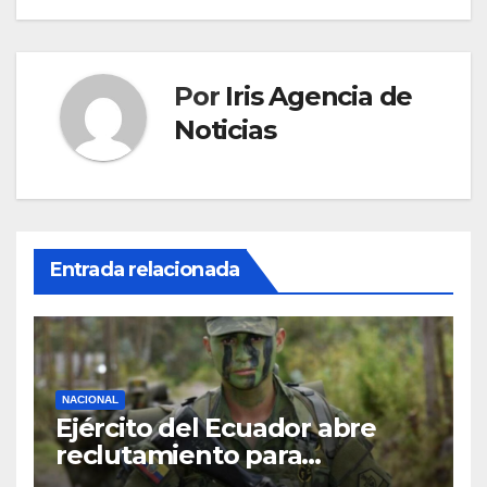
Por
Iris Agencia de
Noticias
Entrada relacionada
NACIONAL
Ejército del Ecuador abre
reclutamiento para
bachilleres a partir de este