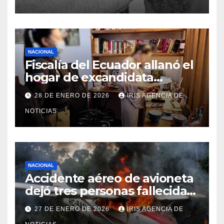
NACIONAL
Fiscalía del Ecuador allanó el
hogar de excandidata
presidencial vinculada al caso
28 DE ENERO DE 2026
IRIS AGENCIA DE
Caja Chica
NOTICIAS
NACIONAL
Accidente aéreo de avioneta
dejó tres personas fallecidas
en provincia de Morona
27 DE ENERO DE 2026
IRIS AGENCIA DE
Santiago