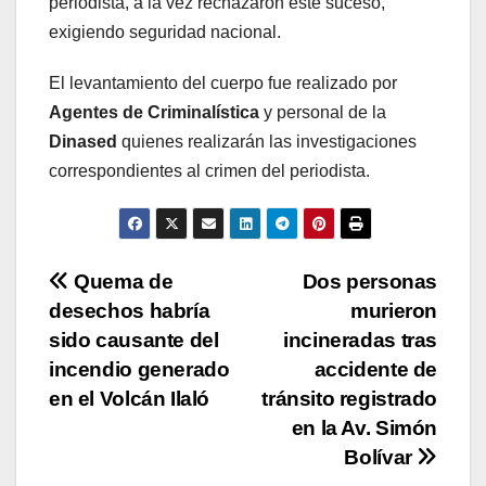
periodista, a la vez rechazaron este suceso,
exigiendo seguridad nacional.
El levantamiento del cuerpo fue realizado por
Agentes de Criminalística
y personal de la
Dinased
quienes realizarán las investigaciones
correspondientes al crimen del periodista.
Navegación
Quema de
Dos personas
desechos habría
murieron
de
sido causante del
incineradas tras
entradas
incendio generado
accidente de
en el Volcán Ilaló
tránsito registrado
en la Av. Simón
Bolívar