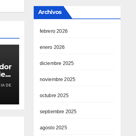
Archivos
febrero 2026
enero 2026
diciembre 2025
ador
de
noviembre 2025
IA DE
o
octubre 2025
septiembre 2025
agosto 2025