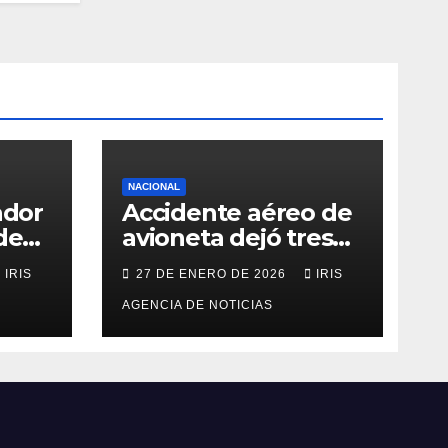
NACIONAL
ador
Accidente aéreo de
de
avioneta dejó tres
personas fallecidas
IRIS
27 DE ENERO DE 2026
IRIS
en provincia de
o
Morona Santiago
AGENCIA DE NOTICIAS