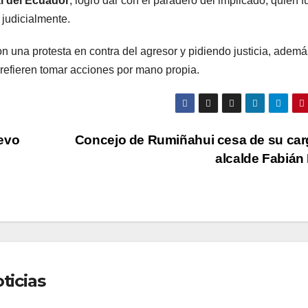
l del Ecuador
, logró dar con el paradero del implicado, quién f
 judicialmente.
n una protesta en contra del agresor y pidiendo justicia, ademá
 prefieren tomar acciones por mano propia.
evo
Concejo de Rumiñahui cesa de su car
alcalde Fabián
ticias