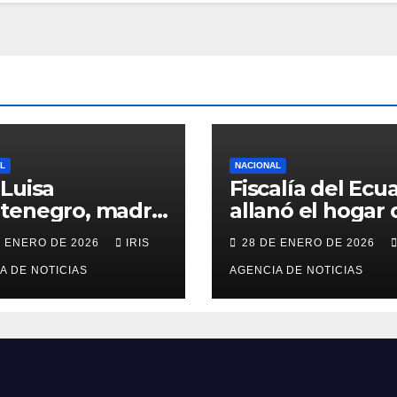
L
NACIONAL
Luisa
Fiscalía del Ecu
tenegro, madre
allanó el hogar 
ciclista Richard
excandidata
E ENERO DE 2026
IRIS
28 DE ENERO DE 2026
paz falleció en
presidencial
án, a los 73 años
A DE NOTICIAS
vinculada al cas
AGENCIA DE NOTICIAS
Caja Chica