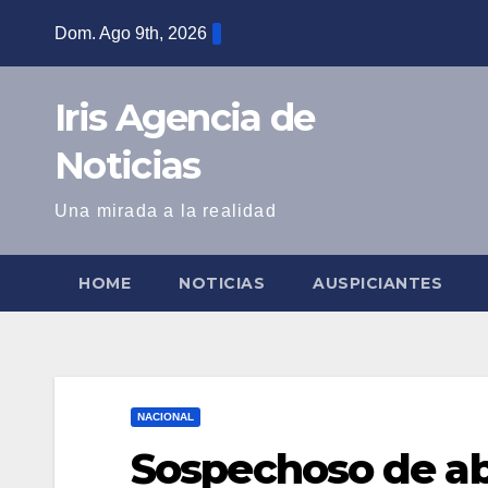
Saltar
Dom. Ago 9th, 2026
al
contenido
Iris Agencia de
Noticias
Una mirada a la realidad
HOME
NOTICIAS
AUSPICIANTES
NACIONAL
Sospechoso de ab