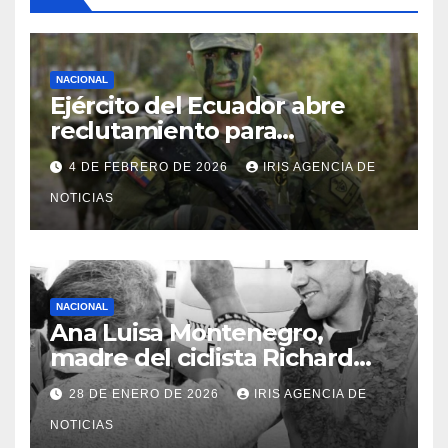
NACIONAL
Ejército del Ecuador abre
reclutamiento para
bachilleres a partir de este
4 DE FEBRERO DE 2026
IRIS AGENCIA DE
viernes 6 de febrero
NOTICIAS
NACIONAL
Ana Luisa Montenegro,
madre del ciclista Richard
Carapaz falleció en Tulcán, a
28 DE ENERO DE 2026
IRIS AGENCIA DE
los 73 años
NOTICIAS