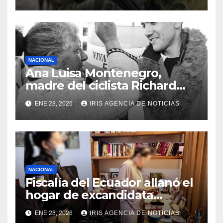
viernes 6 de febrero
NACIONAL
Ana Luisa Montenegro,
madre del ciclista Richard
Carapaz falleció en Tulcán, a
ENE 28, 2026
IRIS AGENCIA DE NOTICIAS
los 73 años
NACIONAL
Fiscalía del Ecuador allanó el
hogar de excandidata
presidencial vinculada al
ENE 28, 2026
IRIS AGENCIA DE NOTICIAS
caso Caja Chica