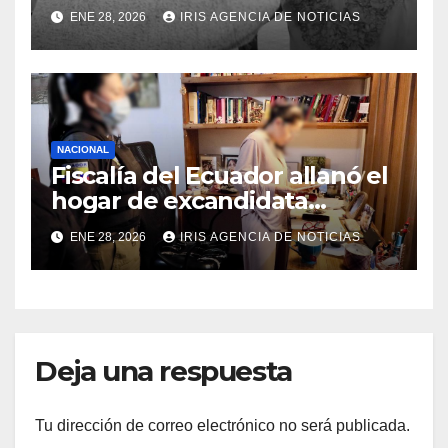
Carapaz falleció en Tulcán, a
ENE 28, 2026
IRIS AGENCIA DE NOTICIAS
los 73 años
NACIONAL
Fiscalía del Ecuador allanó el
hogar de excandidata
presidencial vinculada al
ENE 28, 2026
IRIS AGENCIA DE NOTICIAS
caso Caja Chica
Deja una respuesta
Tu dirección de correo electrónico no será publicada.