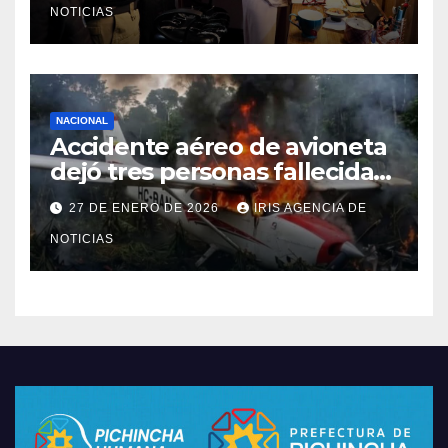
NOTICIAS
NACIONAL
Accidente aéreo de avioneta
dejó tres personas fallecidas
en provincia de Morona
27 DE ENERO DE 2026
IRIS AGENCIA DE
Santiago
NOTICIAS