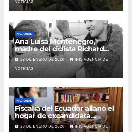
NOTICIAS
NACIONAL
Ana Luisa Montenegro,
madre del ciclista Richard
Carapaz falleció en Tulcán, a
28 DE ENERO DE 2026
IRIS AGENCIA DE
los 73 años
NOTICIAS
NACIONAL
Fiscalía del Ecuador allanó el
hogar de excandidata
presidencial vinculada al caso
28 DE ENERO DE 2026
IRIS AGENCIA DE
Caja Chica