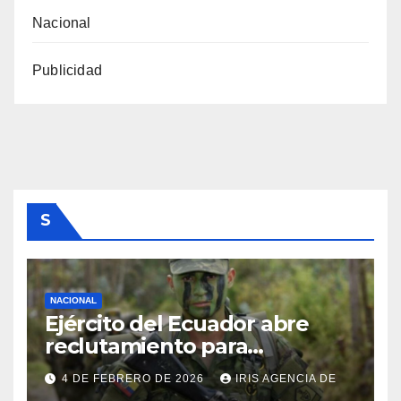
Nacional
Publicidad
S
NACIONAL
Ejército del Ecuador abre
reclutamiento para
bachilleres a partir de este
4 DE FEBRERO DE 2026
IRIS AGENCIA DE
viernes 6 de febrero