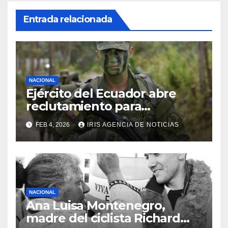
Entrada relacionada
NACIONAL
Ejército del Ecuador abre
reclutamiento para
bachilleres a partir de este
FEB 4, 2026
IRIS AGENCIA DE NOTICIAS
viernes 6 de febrero
NACIONAL
Ana Luisa Montenegro,
madre del ciclista Richard