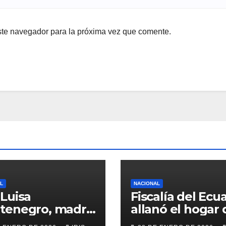
ste navegador para la próxima vez que comente.
L
NACIONAL
Luisa
Fiscalía del Ecu
tenegro, madre
allanó el hogar 
ciclista Richard
excandidata