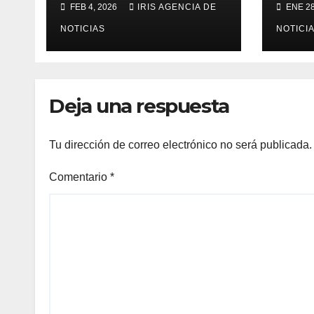
FEB 4, 2026
IRIS AGENCIA DE
ENE 28
partir de este
Cara
viernes 6 de febrero
NOTICIAS
Tulc
NOTICI
año
Deja una respuesta
Tu dirección de correo electrónico no será publicada.
Comentario
*