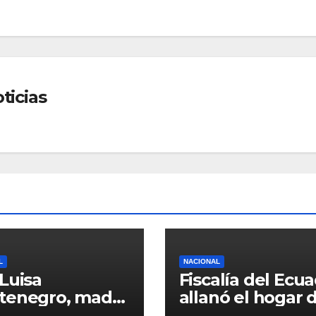
ticias
L
NACIONAL
Luisa
Fiscalía del Ecu
tenegro, madre
allanó el hogar 
ciclista Richard
excandidata