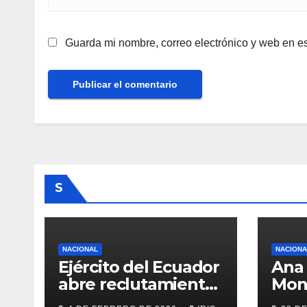
Guarda mi nombre, correo electrónico y web en e
S
NACIONAL
NACIONA
Ejército del Ecuador
Ana 
abre reclutamiento
Mon
para bachilleres a
del 