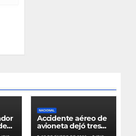
NACIONAL
ador
Accidente aéreo de
de
avioneta dejó tres
personas fallecidas