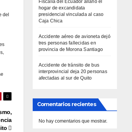
Fiscalía del Ecuador allanó el
hogar de excandidata
presidencial vinculada al caso
e del
Caja Chica
Accidente aéreo de avioneta dejó
tres personas fallecidas en
res
provincia de Morona Santiago
s,
Accidente de tránsito de bus
interprovincial deja 20 personas
se
afectadas al sur de Quito
Comentarios recientes
ismo,
encia
No hay comentarios que mostrar.
uito