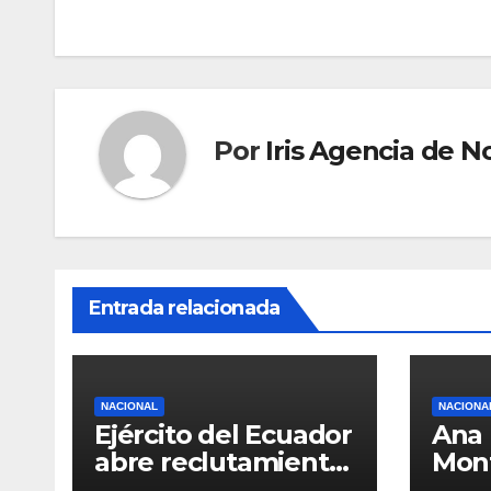
entradas
Por
Iris Agencia de No
Entrada relacionada
NACIONAL
NACIONA
Ejército del Ecuador
Ana 
abre reclutamiento
Mon
para bachilleres a
del 