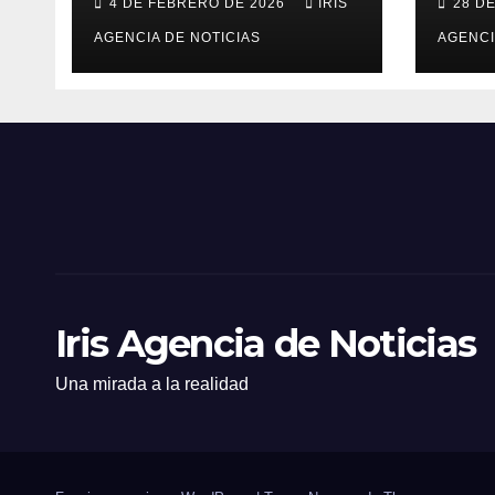
4 DE FEBRERO DE 2026
IRIS
28 D
partir de este
Cara
viernes 6 de febrero
AGENCIA DE NOTICIAS
Tulc
AGENCI
Iris Agencia de Noticias
Una mirada a la realidad