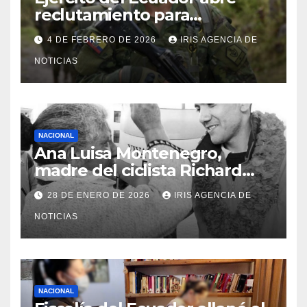
reclutamiento para
bachilleres a partir de este
4 DE FEBRERO DE 2026
IRIS AGENCIA DE
viernes 6 de febrero
NOTICIAS
NACIONAL
Ana Luisa Montenegro,
madre del ciclista Richard
Carapaz falleció en Tulcán, a
28 DE ENERO DE 2026
IRIS AGENCIA DE
los 73 años
NOTICIAS
NACIONAL