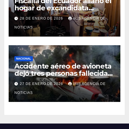
Fiscalía del Ecuador allanó el
hogar de excandidata
presidencial vinculada al caso
28 DE ENERO DE 2026
IRIS AGENCIA DE
Caja Chica
NOTICIAS
NACIONAL
Accidente aéreo de avioneta
dejó tres personas fallecidas
en provincia de Morona
27 DE ENERO DE 2026
IRIS AGENCIA DE
Santiago
NOTICIAS