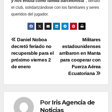
y nos enluta como familia barcelonista”
, señaló
el club, solidarizándose con los familiares y seres
queridos del jugador.
Navegación
Daniel Noboa
Militares
decretó feriado no
estadounidenses
de
recuperable para el
arribaron en Manta
entradas
próximo viernes 2
para cooperar con
de enero
Fuerza Aérea
Ecuatoriana
Por
Iris Agencia de
Noticias