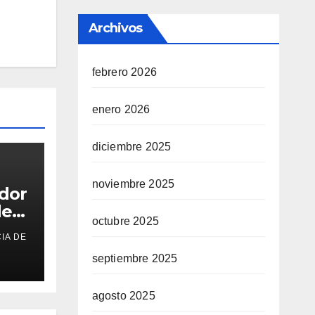
Archivos
febrero 2026
enero 2026
diciembre 2025
noviembre 2025
ador
de
octubre 2025
IA DE
septiembre 2025
o
agosto 2025