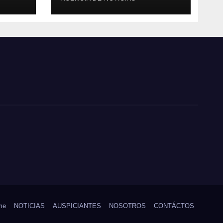
o
Morona Santiago
me
NOTICIAS
AUSPICIANTES
NOSOTROS
CONTÁCTOS