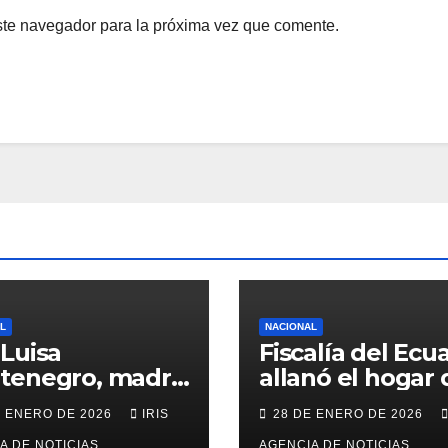
ste navegador para la próxima vez que comente.
L
NACIONAL
Luisa
Fiscalía del Ecu
tenegro, madre
allanó el hogar 
ciclista Richard
excandidata
E ENERO DE 2026
IRIS
28 DE ENERO DE 2026
paz falleció en
presidencial
A DE NOTICIAS
AGENCIA DE NOTICIAS