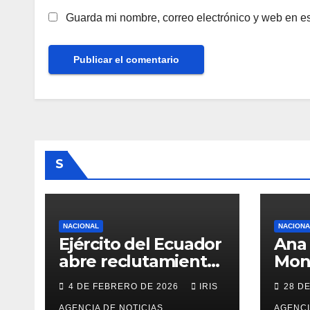
Guarda mi nombre, correo electrónico y web en e
S
NACIONAL
NACIONA
Ejército del Ecuador
Ana 
abre reclutamiento
Mon
para bachilleres a
del 
4 DE FEBRERO DE 2026
IRIS
28 D
partir de este
Cara
AGENCIA DE NOTICIAS
AGENCI