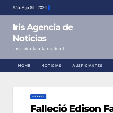
Saltar
Sáb. Ago 8th, 2026
al
contenido
Iris Agencia de
Noticias
Una mirada a la realidad
HOME
NOTICIAS
AUSPICIANTES
NACIONAL
Falleció Edison F