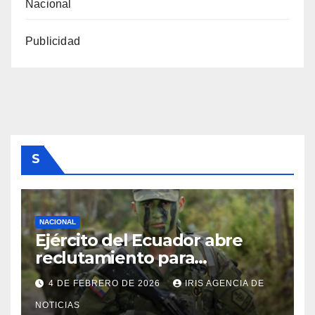
Nacional
Publicidad
S
NACIONAL
Ejército del Ecuador abre
reclutamiento para
bachilleres a partir de este
4 DE FEBRERO DE 2026
IRIS AGENCIA DE
viernes 6 de febrero
NOTICIAS