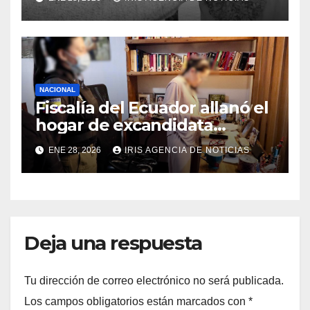
los 73 años
NACIONAL
Fiscalía del Ecuador allanó el
hogar de excandidata
presidencial vinculada al
ENE 28, 2026
IRIS AGENCIA DE NOTICIAS
caso Caja Chica
Deja una respuesta
Tu dirección de correo electrónico no será publicada.
Los campos obligatorios están marcados con
*