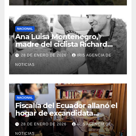
NACIONAL
Ana Luisa Montenegro,
madre del ciclista Richard
Carapaz falleció en Tulcán, a
28 DE ENERO DE 2026
IRIS AGENCIA DE
los 73 años
NOTICIAS
NACIONAL
Fiscalía del Ecuador allanó el
hogar de excandidata
presidencial vinculada al caso
28 DE ENERO DE 2026
IRIS AGENCIA DE
Caja Chica
NOTICIAS