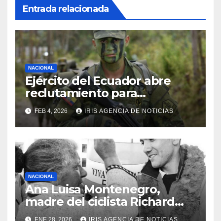
Entrada relacionada
NACIONAL
Ejército del Ecuador abre
reclutamiento para
bachilleres a partir de este
FEB 4, 2026
IRIS AGENCIA DE NOTICIAS
viernes 6 de febrero
NACIONAL
Ana Luisa Montenegro,
madre del ciclista Richard
Carapaz falleció en Tulcán, a
ENE 28, 2026
IRIS AGENCIA DE NOTICIAS