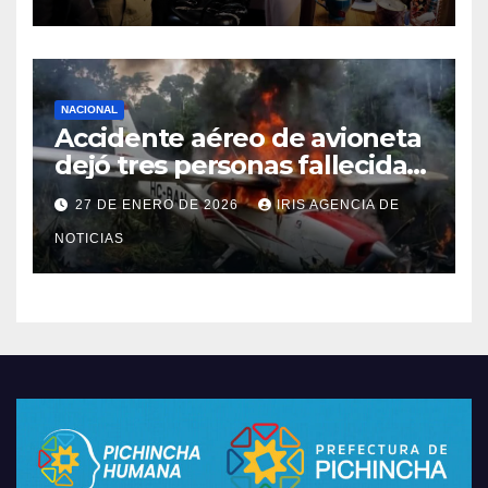
NACIONAL
Accidente aéreo de avioneta
dejó tres personas fallecidas
en provincia de Morona
27 DE ENERO DE 2026
IRIS AGENCIA DE
Santiago
NOTICIAS