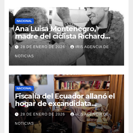
NACIONAL
Ana Luisa Montenegro,
madre del ciclista Richard
Carapaz falleció en Tulcán, a
28 DE ENERO DE 2026
IRIS AGENCIA DE
los 73 años
NOTICIAS
NACIONAL
Fiscalía del Ecuador allanó el
hogar de excandidata
presidencial vinculada al caso
28 DE ENERO DE 2026
IRIS AGENCIA DE
Caja Chica
NOTICIAS