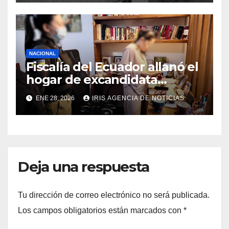
NACIONAL
Fiscalía del Ecuador allanó el
hogar de excandidata
presidencial vinculada al
ENE 28, 2026
IRIS AGENCIA DE NOTICIAS
caso Caja Chica
Deja una respuesta
Tu dirección de correo electrónico no será publicada.
Los campos obligatorios están marcados con
*