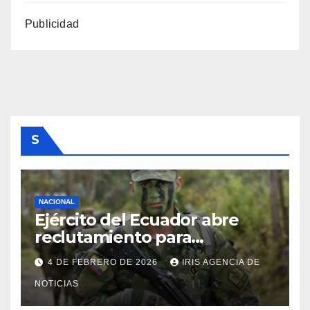
Publicidad
S
NACIONAL
Ejército del Ecuador abre
reclutamiento para
bachilleres a partir de este
4 DE FEBRERO DE 2026
IRIS AGENCIA DE
viernes 6 de febrero
NOTICIAS