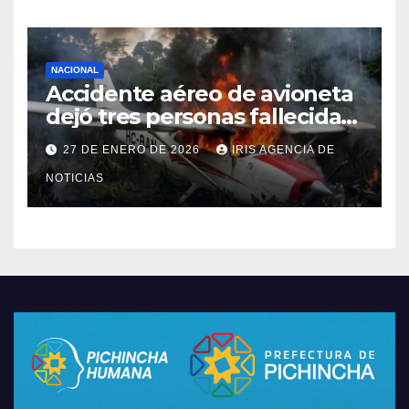
NACIONAL
Accidente aéreo de avioneta
dejó tres personas fallecidas
en provincia de Morona
27 DE ENERO DE 2026
IRIS AGENCIA DE
Santiago
NOTICIAS