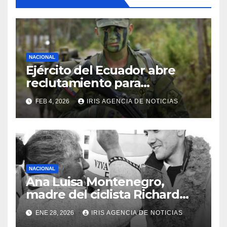
NACIONAL
Ejército del Ecuador abre
reclutamiento para
bachilleres a partir de este
FEB 4, 2026
IRIS AGENCIA DE NOTICIAS
viernes 6 de febrero
NACIONAL
Ana Luisa Montenegro,
madre del ciclista Richard
Carapaz falleció en Tulcán, a
ENE 28, 2026
IRIS AGENCIA DE NOTICIAS
los 73 años