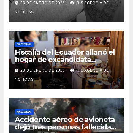
28 DE ENERO DE 2026
IRIS AGENCIA DE
los 73 años
NOTICIAS
NACIONAL
Fiscalía del Ecuador allanó el
hogar de excandidata
presidencial vinculada al caso
28 DE ENERO DE 2026
IRIS AGENCIA DE
Caja Chica
NOTICIAS
NACIONAL
Accidente aéreo de avioneta
dejó tres personas fallecidas