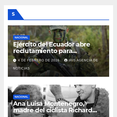
S
NACIONAL
Ejército del Ecuador abre
reclutamiento para
bachilleres a partir de este
4 DE FEBRERO DE 2026
IRIS AGENCIA DE
viernes 6 de febrero
NOTICIAS
NACIONAL
Ana Luisa Montenegro,
madre del ciclista Richard
Carapaz falleció en Tulcán, a