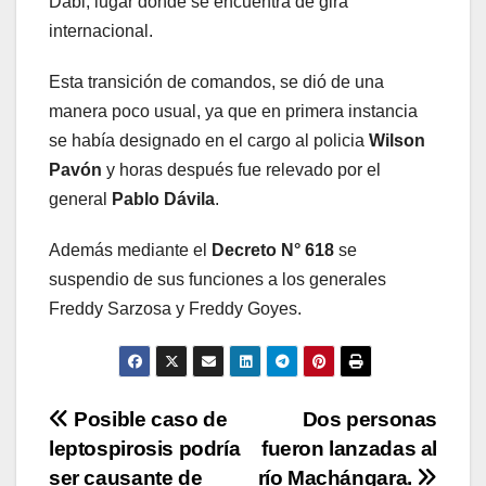
Dabi, lugar dónde se encuentra de gira
internacional.
Esta transición de comandos, se dió de una
manera poco usual, ya que en primera instancia
se había designado en el cargo al policia
Wilson
Pavón
y horas después fue relevado por el
general
Pablo Dávila
.
Además mediante el
Decreto N° 618
se
suspendio de sus funciones a los generales
Freddy Sarzosa y Freddy Goyes.
Navegación
Posible caso de
Dos personas
leptospirosis podría
fueron lanzadas al
de
ser causante de
río Machángara.