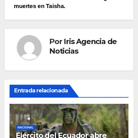
entradas
muertes en Taisha.
Por
Iris Agencia de
Noticias
Entrada relacionada
NACIONAL
Ejército del Ecuador abre