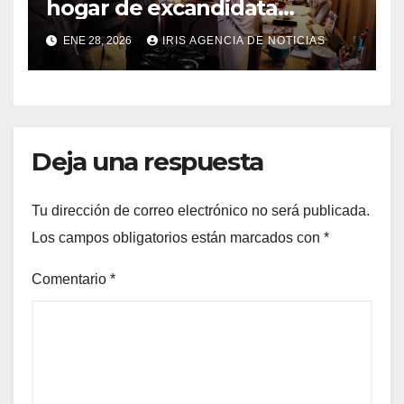
hogar de excandidata
presidencial vinculada al
ENE 28, 2026
IRIS AGENCIA DE NOTICIAS
caso Caja Chica
Deja una respuesta
Tu dirección de correo electrónico no será publicada.
Los campos obligatorios están marcados con
*
Comentario
*