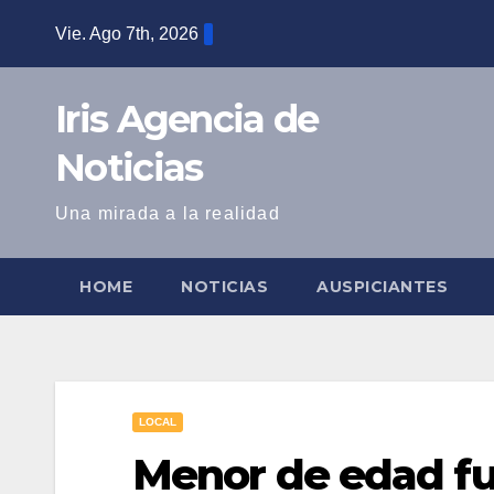
Saltar
Vie. Ago 7th, 2026
al
contenido
Iris Agencia de
Noticias
Una mirada a la realidad
HOME
NOTICIAS
AUSPICIANTES
LOCAL
Menor de edad fu