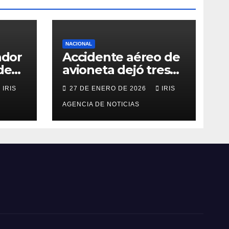
NACIONAL
ador
Accidente aéreo de
de
avioneta dejó tres
personas fallecidas
IRIS
27 DE ENERO DE 2026
IRIS
en provincia de
o
Morona Santiago
AGENCIA DE NOTICIAS