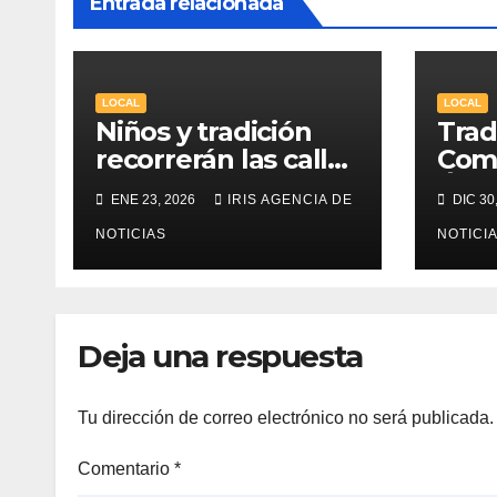
Entrada relacionada
LOCAL
LOCAL
Niños y tradición
Trad
recorrerán las calles
Com
de Machachi con el
Álam
ENE 23, 2026
IRIS AGENCIA DE
DIC 30
Desfile del Chagra
las c
Guagua 2026
NOTICIAS
ciud
NOTICI
Deja una respuesta
Tu dirección de correo electrónico no será publicada.
Comentario
*