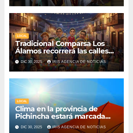
2026
LOCAL
Tradicional Comparsa Los
Álamos recorrerá las calles
de la ciudad de Machachi
DIC 30, 2025
IRIS AGENCIA DE NOTICIAS
LOCAL
Clima en la provincia de
Pichincha estará marcada
por una fuerte radiación UV
DIC 30, 2025
IRIS AGENCIA DE NOTICIAS