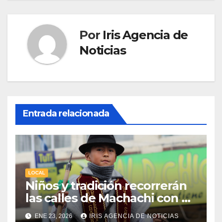
Por
Iris Agencia de
Noticias
Entrada relacionada
LOCAL
Niños y tradición recorrerán
las calles de Machachi con el
Desfile del Chagra Guagua
ENE 23, 2026
IRIS AGENCIA DE NOTICIAS