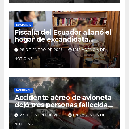
NACIONAL
Fiscalía del Ecuador allanó el
hogar de excandidata
presidencial vinculada al caso
28 DE ENERO DE 2026
IRIS AGENCIA DE
Caja Chica
NOTICIAS
NACIONAL
Accidente aéreo de avioneta
dejó tres personas fallecidas
en provincia de Morona
27 DE ENERO DE 2026
IRIS AGENCIA DE
Santiago
NOTICIAS