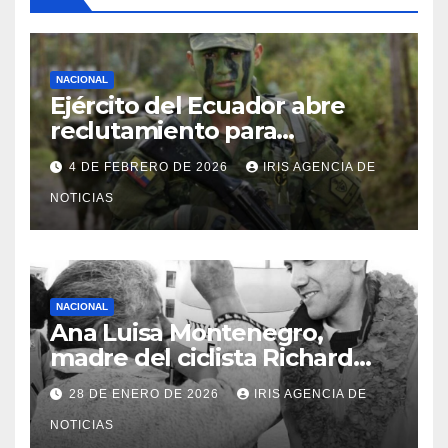
NACIONAL
Ejército del Ecuador abre
reclutamiento para
bachilleres a partir de este
4 DE FEBRERO DE 2026
IRIS AGENCIA DE
viernes 6 de febrero
NOTICIAS
NACIONAL
Ana Luisa Montenegro,
madre del ciclista Richard
Carapaz falleció en Tulcán, a
28 DE ENERO DE 2026
IRIS AGENCIA DE
los 73 años
NOTICIAS