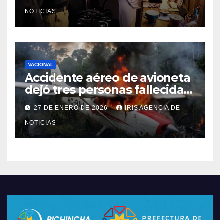
Caja Chica
NOTICIAS
NACIONAL
Accidente aéreo de avioneta
dejó tres personas fallecidas
en provincia de Morona
27 DE ENERO DE 2026
IRIS AGENCIA DE
Santiago
NOTICIAS