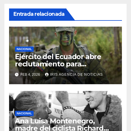
Entrada relacionada
NACIONAL
Ejército del Ecuador abre
reclutamiento para
bachilleres a partir de este
FEB 4, 2026
IRIS AGENCIA DE NOTICIAS
viernes 6 de febrero
NACIONAL
Ana Luisa Montenegro,
madre del ciclista Richard