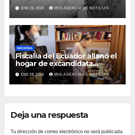
Carapaz falleció en Tulcán, a
ENE 28, 2026
IRIS AGENCIA DE NOTICIAS
los 73 años
NACIONAL
Fiscalía del Ecuador allanó el
hogar de excandidata
presidencial vinculada al
ENE 28, 2026
IRIS AGENCIA DE NOTICIAS
caso Caja Chica
Deja una respuesta
Tu dirección de correo electrónico no será publicada.