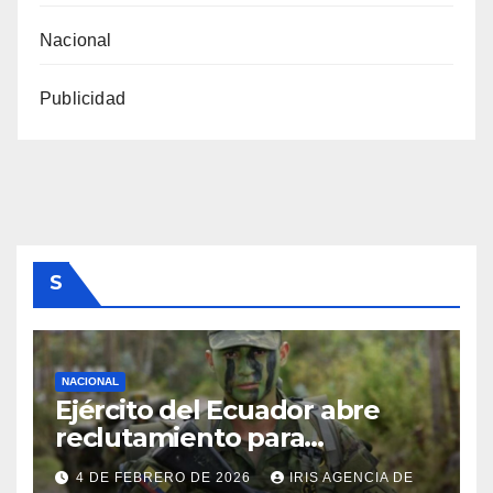
Nacional
Publicidad
S
NACIONAL
Ejército del Ecuador abre
reclutamiento para
bachilleres a partir de este
4 DE FEBRERO DE 2026
IRIS AGENCIA DE
viernes 6 de febrero