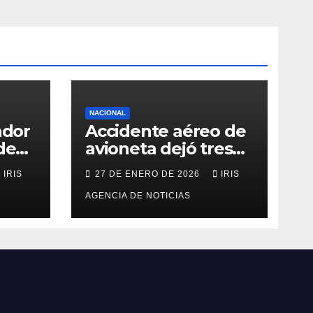
NACIONAL
ador
Accidente aéreo de
de
avioneta dejó tres
personas fallecidas
IRIS
27 DE ENERO DE 2026
IRIS
en provincia de
o
Morona Santiago
AGENCIA DE NOTICIAS