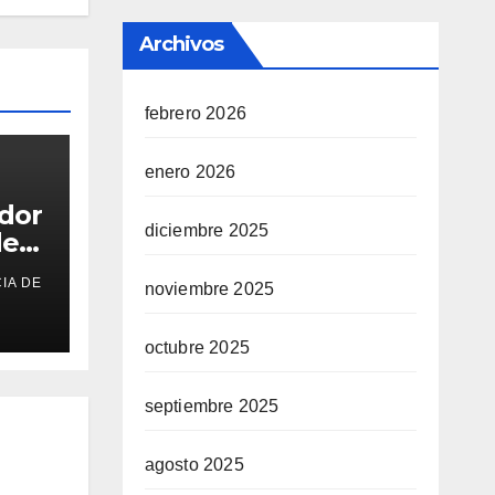
Archivos
febrero 2026
enero 2026
ador
diciembre 2025
de
IA DE
noviembre 2025
o
octubre 2025
septiembre 2025
agosto 2025