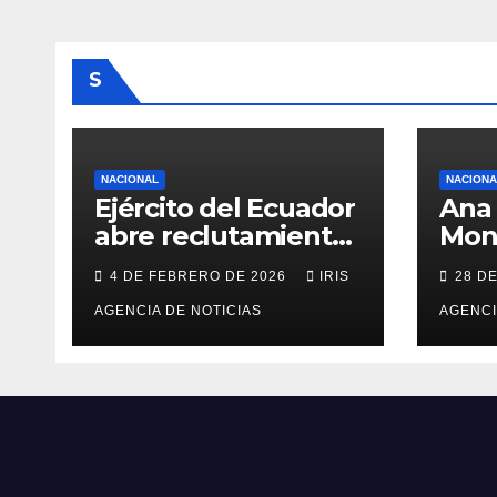
S
NACIONAL
NACIONA
Ejército del Ecuador
Ana 
abre reclutamiento
Mon
para bachilleres a
del 
4 DE FEBRERO DE 2026
IRIS
28 D
partir de este
Cara
viernes 6 de febrero
AGENCIA DE NOTICIAS
Tulc
AGENCI