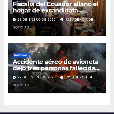
Fiscalía del Ecuador allanó el
hogar de excandidata
presidencial vinculada al caso
28 DE ENERO DE 2026
IRIS AGENCIA DE
Caja Chica
NOTICIAS
NACIONAL
Accidente aéreo de avioneta
dejó tres personas fallecidas
en provincia de Morona
27 DE ENERO DE 2026
IRIS AGENCIA DE
Santiago
NOTICIAS