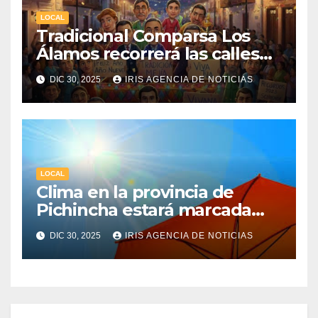
LOCAL
Tradicional Comparsa Los
Álamos recorrerá las calles
de la ciudad de Machachi
DIC 30, 2025
IRIS AGENCIA DE NOTICIAS
LOCAL
Clima en la provincia de
Pichincha estará marcada
por una fuerte radiación UV
DIC 30, 2025
IRIS AGENCIA DE NOTICIAS