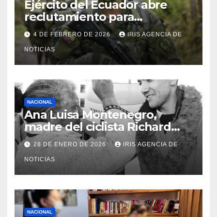
Ejército del Ecuador abre
reclutamiento para
bachilleres a partir de este
4 DE FEBRERO DE 2026
IRIS AGENCIA DE
viernes 6 de febrero
NOTICIAS
NACIONAL
Ana Luisa Montenegro,
madre del ciclista Richard
Carapaz falleció en Tulcán, a
28 DE ENERO DE 2026
IRIS AGENCIA DE
los 73 años
NOTICIAS
NACIONAL