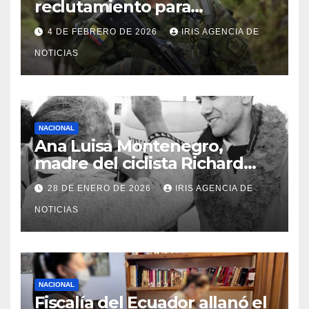
reclutamiento para
bachilleres a partir de este
4 DE FEBRERO DE 2026
IRIS AGENCIA DE
viernes 6 de febrero
NOTICIAS
NACIONAL
Ana Luisa Montenegro,
madre del ciclista Richard
Carapaz falleció en Tulcán, a
28 DE ENERO DE 2026
IRIS AGENCIA DE
los 73 años
NOTICIAS
NACIONAL
Fiscalía del Ecuador allanó el