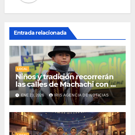
Entrada relacionada
LOCAL
Niños y tradición recorrerán
las calles de Machachi con el
Desfile del Chagra Guagua
ENE 23, 2026
IRIS AGENCIA DE NOTICIAS
2026