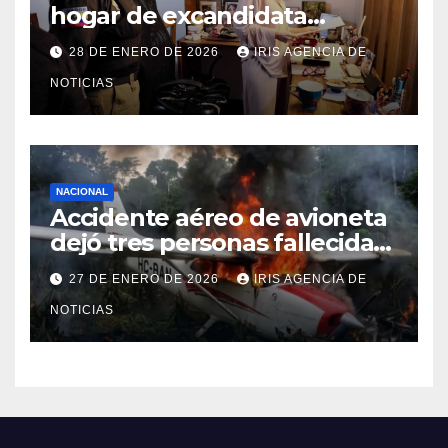
hogar de excandidata
presidencial vinculada al caso
28 DE ENERO DE 2026
IRIS AGENCIA DE
Caja Chica
NOTICIAS
NACIONAL
Accidente aéreo de avioneta
dejó tres personas fallecidas
en provincia de Morona
27 DE ENERO DE 2026
IRIS AGENCIA DE
Santiago
NOTICIAS