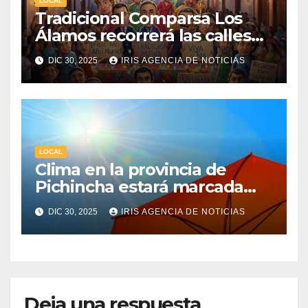
LOCAL
Tradicional Comparsa Los
Álamos recorrerá las calles
de la ciudad de Machachi
DIC 30, 2025
IRIS AGENCIA DE NOTICIAS
LOCAL
Clima en la provincia de
Pichincha estará marcada
por una fuerte radiación UV
DIC 30, 2025
IRIS AGENCIA DE NOTICIAS
Deja una respuesta