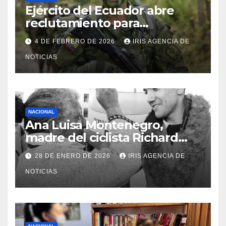
Ejército del Ecuador abre
reclutamiento para
bachilleres a partir de este
4 DE FEBRERO DE 2026
IRIS AGENCIA DE
viernes 6 de febrero
NOTICIAS
NACIONAL
Ana Luisa Montenegro,
madre del ciclista Richard
Carapaz falleció en Tulcán, a
28 DE ENERO DE 2026
IRIS AGENCIA DE
los 73 años
NOTICIAS