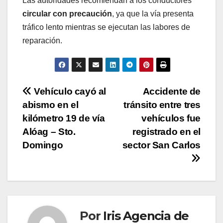
Las autoridades recomiendan a los conductores
circular con precaución
, ya que la vía presenta
tráfico lento mientras se ejecutan las labores de
reparación.
Navegación
Vehículo cayó al
Accidente de
abismo en el
tránsito entre tres
de
kilómetro 19 de vía
vehículos fue
entradas
Alóag – Sto.
registrado en el
Domingo
sector San Carlos
Por
Iris Agencia de