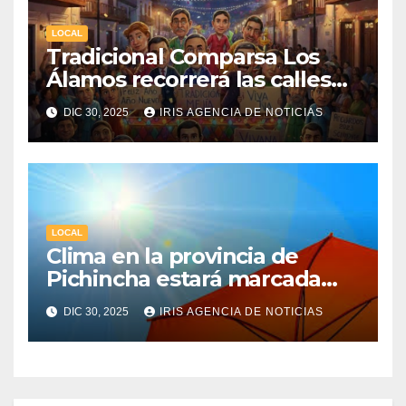
LOCAL
Tradicional Comparsa Los
Álamos recorrerá las calles
de la ciudad de Machachi
DIC 30, 2025
IRIS AGENCIA DE NOTICIAS
LOCAL
Clima en la provincia de
Pichincha estará marcada
por una fuerte radiación UV
DIC 30, 2025
IRIS AGENCIA DE NOTICIAS