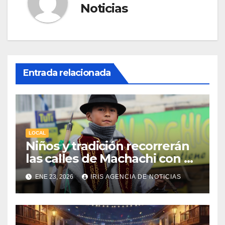
Noticias
Entrada relacionada
LOCAL
Niños y tradición recorrerán
las calles de Machachi con el
Desfile del Chagra Guagua
ENE 23, 2026
IRIS AGENCIA DE NOTICIAS
2026