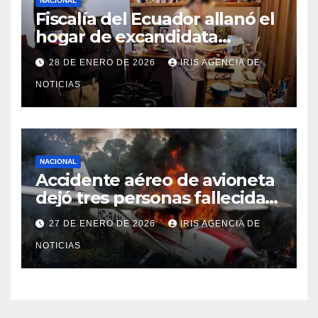
NACIONAL
Fiscalía del Ecuador allanó el
hogar de excandidata
presidencial vinculada al caso
28 DE ENERO DE 2026
IRIS AGENCIA DE
Caja Chica
NOTICIAS
NACIONAL
Accidente aéreo de avioneta
dejó tres personas fallecidas
en provincia de Morona
27 DE ENERO DE 2026
IRIS AGENCIA DE
Santiago
NOTICIAS