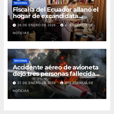
NACIONAL
Fiscalía del Ecuador allanó el
hogar de excandidata
presidencial vinculada al caso
28 DE ENERO DE 2026
IRIS AGENCIA DE
Caja Chica
NOTICIAS
NACIONAL
Accidente aéreo de avioneta
dejó tres personas fallecidas
en provincia de Morona
27 DE ENERO DE 2026
IRIS AGENCIA DE
Santiago
NOTICIAS