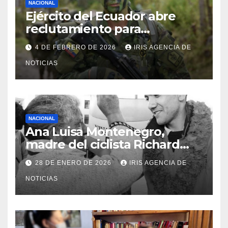
NACIONAL
Ejército del Ecuador abre
reclutamiento para
bachilleres a partir de este
4 DE FEBRERO DE 2026
IRIS AGENCIA DE
viernes 6 de febrero
NOTICIAS
NACIONAL
Ana Luisa Montenegro,
madre del ciclista Richard
Carapaz falleció en Tulcán, a
28 DE ENERO DE 2026
IRIS AGENCIA DE
los 73 años
NOTICIAS