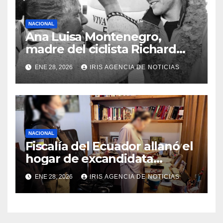
NACIONAL
Ana Luisa Montenegro,
madre del ciclista Richard
Carapaz falleció en Tulcán, a
ENE 28, 2026
IRIS AGENCIA DE NOTICIAS
los 73 años
NACIONAL
Fiscalía del Ecuador allanó el
hogar de excandidata
presidencial vinculada al
ENE 28, 2026
IRIS AGENCIA DE NOTICIAS
caso Caja Chica