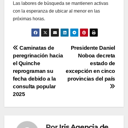
Las labores de búsqueda se mantienen activas
con la esperanza de ubicar al menor en las
próximas horas.
Navegación
Caminatas de
Presidente Daniel
peregrinación hacia
Noboa decreta
de
el Quinche
estado de
entradas
reprograman su
excepción en cinco
fecha debido a la
provincias del país
consulta popular
2025
Por
Iris Agencia de