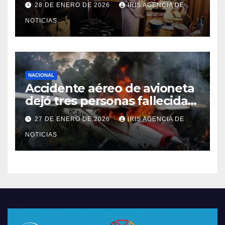
28 DE ENERO DE 2026
IRIS AGENCIA DE
Caja Chica
NOTICIAS
NACIONAL
Accidente aéreo de avioneta
dejó tres personas fallecidas
en provincia de Morona
27 DE ENERO DE 2026
IRIS AGENCIA DE
Santiago
NOTICIAS