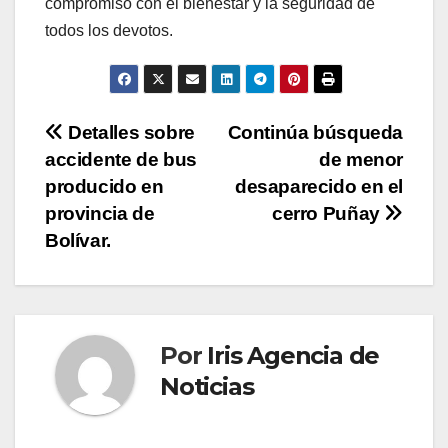
compromiso con el bienestar y la seguridad de
todos los devotos.
Navegación
Detalles sobre
Continúa búsqueda
accidente de bus
de menor
de
producido en
desaparecido en el
entradas
provincia de
cerro Puñay
Bolívar.
Por
Iris Agencia de
Noticias