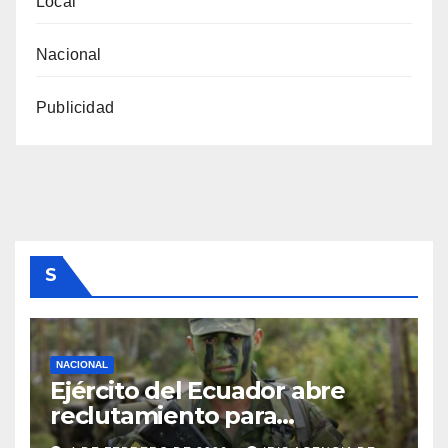
Local
Nacional
Publicidad
S
NACIONAL
Ejército del Ecuador abre
reclutamiento para
bachilleres a partir de este