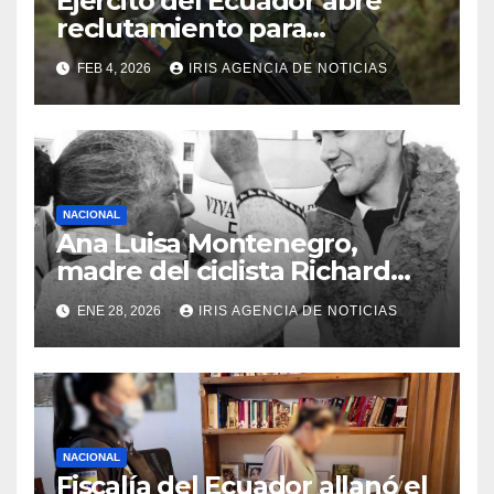
Ejército del Ecuador abre
reclutamiento para
bachilleres a partir de este
FEB 4, 2026
IRIS AGENCIA DE NOTICIAS
viernes 6 de febrero
NACIONAL
Ana Luisa Montenegro,
madre del ciclista Richard
Carapaz falleció en Tulcán, a
ENE 28, 2026
IRIS AGENCIA DE NOTICIAS
los 73 años
NACIONAL
Fiscalía del Ecuador allanó el