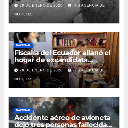
Carapaz falleció en Tulcán, a
28 DE ENERO DE 2026
IRIS AGENCIA DE
los 73 años
NOTICIAS
NACIONAL
Fiscalía del Ecuador allanó el
hogar de excandidata
presidencial vinculada al caso
28 DE ENERO DE 2026
IRIS AGENCIA DE
Caja Chica
NOTICIAS
NACIONAL
Accidente aéreo de avioneta
dejó tres personas fallecidas