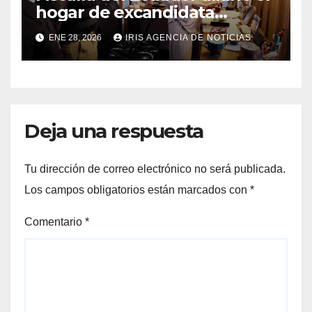
hogar de excandidata
presidencial vinculada al
ENE 28, 2026
IRIS AGENCIA DE NOTICIAS
caso Caja Chica
Deja una respuesta
Tu dirección de correo electrónico no será publicada.
Los campos obligatorios están marcados con
*
Comentario
*