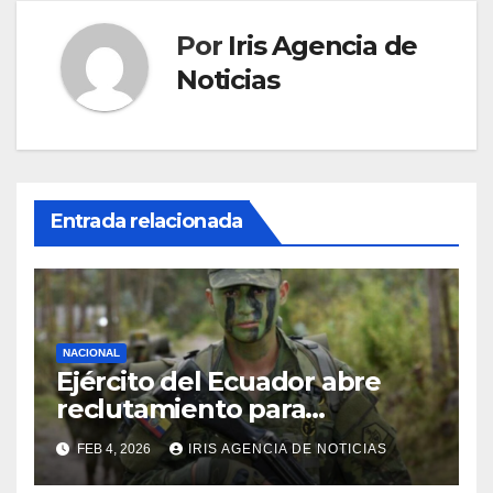
Por
Iris Agencia de
Noticias
Entrada relacionada
NACIONAL
Ejército del Ecuador abre
reclutamiento para
bachilleres a partir de este
FEB 4, 2026
IRIS AGENCIA DE NOTICIAS
viernes 6 de febrero