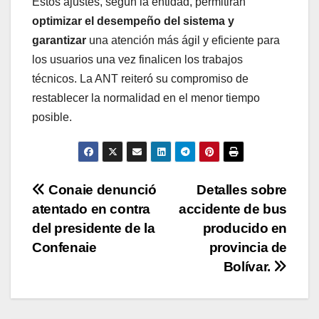
Estos ajustes, según la entidad, permitirán
optimizar el desempeño del sistema y
garantizar
una atención más ágil y eficiente para
los usuarios una vez finalicen los trabajos
técnicos. La ANT reiteró su compromiso de
restablecer la normalidad en el menor tiempo
posible.
Navegación
Conaie denunció
Detalles sobre
atentado en contra
accidente de bus
de
del presidente de la
producido en
entradas
Confenaie
provincia de
Bolívar.