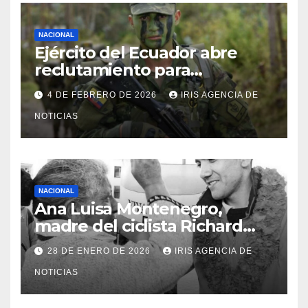
NACIONAL
Ejército del Ecuador abre
reclutamiento para
bachilleres a partir de este
4 DE FEBRERO DE 2026
IRIS AGENCIA DE
viernes 6 de febrero
NOTICIAS
NACIONAL
Ana Luisa Montenegro,
madre del ciclista Richard
Carapaz falleció en Tulcán, a
28 DE ENERO DE 2026
IRIS AGENCIA DE
los 73 años
NOTICIAS