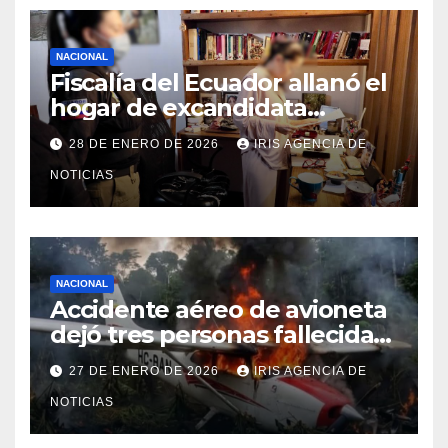
NACIONAL
Fiscalía del Ecuador allanó el
hogar de excandidata
presidencial vinculada al caso
28 DE ENERO DE 2026
IRIS AGENCIA DE
Caja Chica
NOTICIAS
NACIONAL
Accidente aéreo de avioneta
dejó tres personas fallecidas
en provincia de Morona
27 DE ENERO DE 2026
IRIS AGENCIA DE
Santiago
NOTICIAS