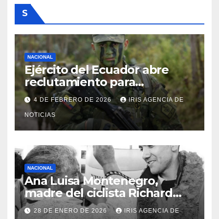
S
NACIONAL
Ejército del Ecuador abre
reclutamiento para
bachilleres a partir de este
4 DE FEBRERO DE 2026
IRIS AGENCIA DE
viernes 6 de febrero
NOTICIAS
NACIONAL
Ana Luisa Montenegro,
madre del ciclista Richard
Carapaz falleció en Tulcán, a
28 DE ENERO DE 2026
IRIS AGENCIA DE
los 73 años