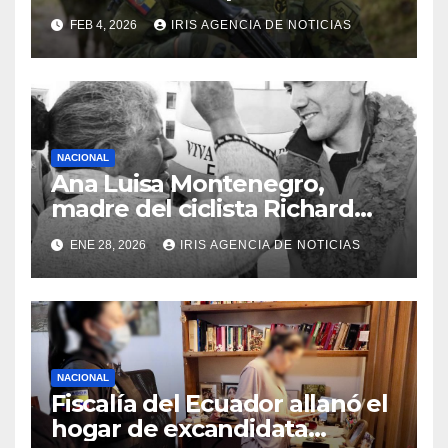
bachilleres a partir de este
FEB 4, 2026
IRIS AGENCIA DE NOTICIAS
viernes 6 de febrero
NACIONAL
Ana Luisa Montenegro,
madre del ciclista Richard
Carapaz falleció en Tulcán, a
ENE 28, 2026
IRIS AGENCIA DE NOTICIAS
los 73 años
NACIONAL
Fiscalía del Ecuador allanó el
hogar de excandidata