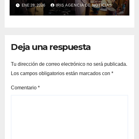
presidencial vinculada al
ENE 28, 2026
IRIS AGENCIA DE NOTICIAS
caso Caja Chica
Deja una respuesta
Tu dirección de correo electrónico no será publicada.
Los campos obligatorios están marcados con
*
Comentario
*