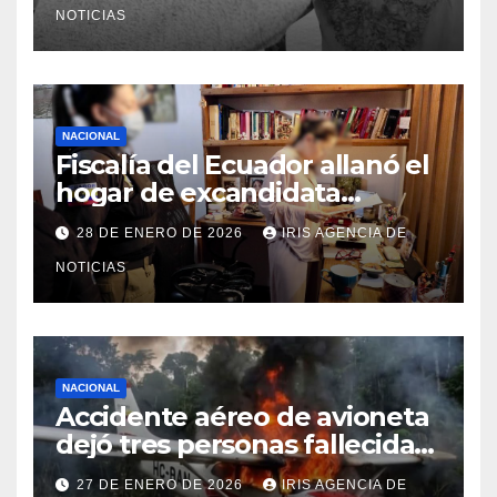
NOTICIAS
NACIONAL
Fiscalía del Ecuador allanó el
hogar de excandidata
presidencial vinculada al caso
28 DE ENERO DE 2026
IRIS AGENCIA DE
Caja Chica
NOTICIAS
NACIONAL
Accidente aéreo de avioneta
dejó tres personas fallecidas
en provincia de Morona
27 DE ENERO DE 2026
IRIS AGENCIA DE