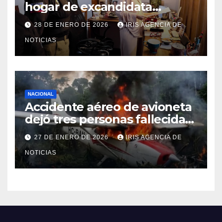
hogar de excandidata
presidencial vinculada al caso
28 DE ENERO DE 2026
IRIS AGENCIA DE
Caja Chica
NOTICIAS
NACIONAL
Accidente aéreo de avioneta
dejó tres personas fallecidas
en provincia de Morona
27 DE ENERO DE 2026
IRIS AGENCIA DE
Santiago
NOTICIAS