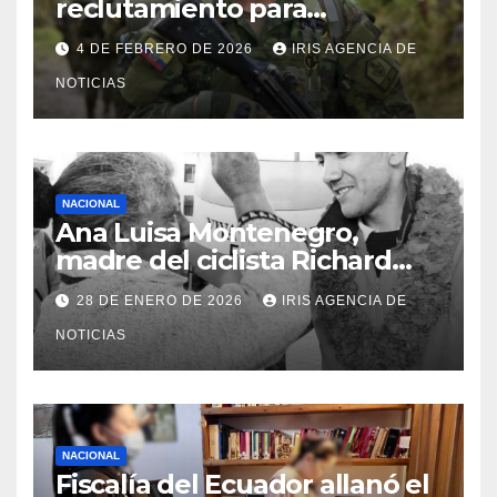
reclutamiento para
bachilleres a partir de este
4 DE FEBRERO DE 2026
IRIS AGENCIA DE
viernes 6 de febrero
NOTICIAS
NACIONAL
Ana Luisa Montenegro,
madre del ciclista Richard
Carapaz falleció en Tulcán, a
28 DE ENERO DE 2026
IRIS AGENCIA DE
los 73 años
NOTICIAS
NACIONAL
Fiscalía del Ecuador allanó el