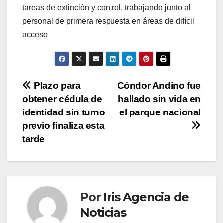
tareas de extinción y control, trabajando junto al
personal de primera respuesta en áreas de difícil
acceso
Navegación
Plazo para
Cóndor Andino fue
obtener cédula de
hallado sin vida en
de
identidad sin turno
el parque nacional
entradas
previo finaliza esta
tarde
Por
Iris Agencia de
Noticias