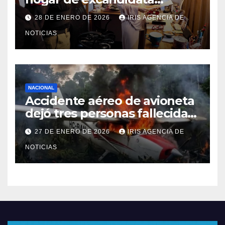
presidencial vinculada al caso
28 DE ENERO DE 2026
IRIS AGENCIA DE
Caja Chica
NOTICIAS
NACIONAL
Accidente aéreo de avioneta
dejó tres personas fallecidas
en provincia de Morona
27 DE ENERO DE 2026
IRIS AGENCIA DE
Santiago
NOTICIAS