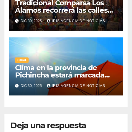
Tradicional Comparsa Los
Álamos recorrerá las calles
de la ciudad de Machachi
DIC 30, 2025
IRIS AGENCIA DE NOTICIAS
LOCAL
Clima en la provincia de
Pichincha estará marcada
por una fuerte radiación UV
DIC 30, 2025
IRIS AGENCIA DE NOTICIAS
Deja una respuesta