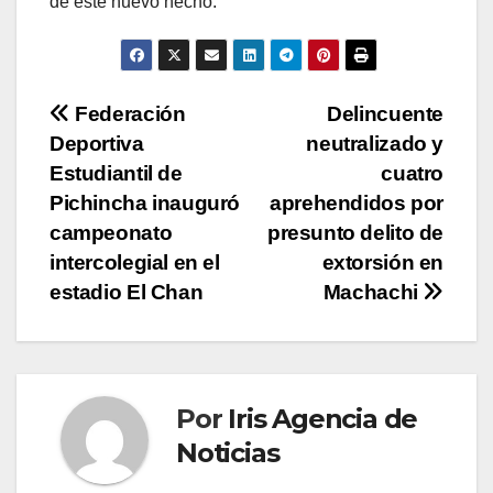
de este nuevo hecho.
Navegación
Federación
Delincuente
Deportiva
neutralizado y
de
Estudiantil de
cuatro
entradas
Pichincha inauguró
aprehendidos por
campeonato
presunto delito de
intercolegial en el
extorsión en
estadio El Chan
Machachi
Por
Iris Agencia de
Noticias