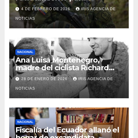
bachilleres a partir de este
4 DE FEBRERO DE 2026
IRIS AGENCIA DE
viernes 6 de febrero
NOTICIAS
NACIONAL
Ana Luisa Montenegro,
madre del ciclista Richard
Carapaz falleció en Tulcán, a
28 DE ENERO DE 2026
IRIS AGENCIA DE
los 73 años
NOTICIAS
NACIONAL
Fiscalía del Ecuador allanó el
hogar de excandidata