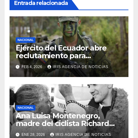
Entrada relacionada
NACIONAL
Ejército del Ecuador abre
reclutamiento para
bachilleres a partir de este
FEB 4, 2026
IRIS AGENCIA DE NOTICIAS
viernes 6 de febrero
NACIONAL
Ana Luisa Montenegro,
madre del ciclista Richard
Carapaz falleció en Tulcán, a
ENE 28, 2026
IRIS AGENCIA DE NOTICIAS