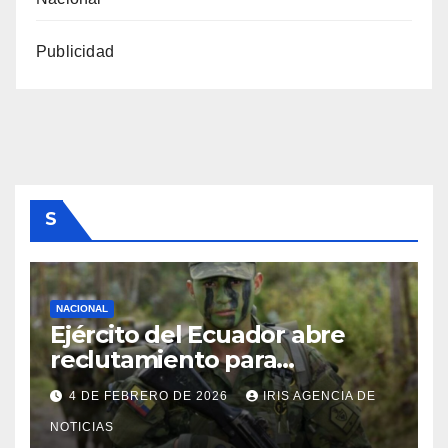
Publicidad
S
NACIONAL
Ejército del Ecuador abre
reclutamiento para
bachilleres a partir de este
4 DE FEBRERO DE 2026
IRIS AGENCIA DE
viernes 6 de febrero
NOTICIAS