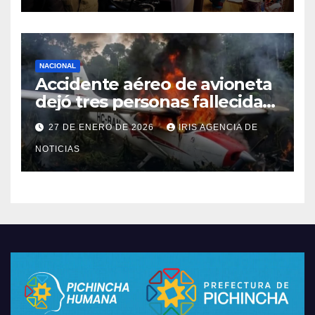
NACIONAL
Accidente aéreo de avioneta
dejó tres personas fallecidas
en provincia de Morona
27 DE ENERO DE 2026
IRIS AGENCIA DE
Santiago
NOTICIAS