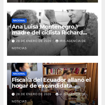
NACIONAL
Ana Luisa Montenegro,
madre del ciclista Richard
Carapaz falleció en Tulcán, a
28 DE ENERO DE 2026
IRIS AGENCIA DE
los 73 años
NOTICIAS
NACIONAL
Fiscalía del Ecuador allanó el
hogar de excandidata
presidencial vinculada al caso
28 DE ENERO DE 2026
IRIS AGENCIA DE
Caja Chica
NOTICIAS