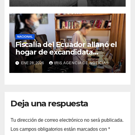
los 73 años
NACIONAL
Fiscalía del Ecuador allanó el
hogar de excandidata
presidencial vinculada al
ENE 28, 2026
IRIS AGENCIA DE NOTICIAS
caso Caja Chica
Deja una respuesta
Tu dirección de correo electrónico no será publicada.
Los campos obligatorios están marcados con
*