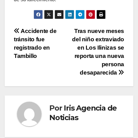
Navegación
Accidente de
Tras nueve meses
tránsito fue
del niño extraviado
de
registrado en
en Los Ilinizas se
entradas
Tambillo
reporta una nueva
persona
desaparecida
Por
Iris Agencia de
Noticias