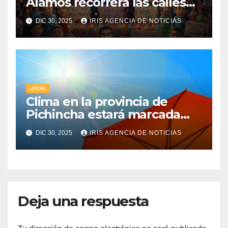
Álamos recorrerá las calles
de la ciudad de Machachi
DIC 30, 2025
IRIS AGENCIA DE NOTICIAS
LOCAL
Clima en la provincia de
Pichincha estará marcada
por una fuerte radiación UV
DIC 30, 2025
IRIS AGENCIA DE NOTICIAS
Deja una respuesta