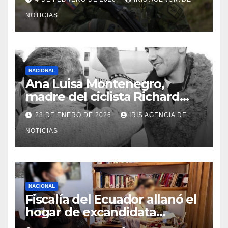
viernes 6 de febrero
NOTICIAS
NACIONAL
Ana Luisa Montenegro,
madre del ciclista Richard
Carapaz falleció en Tulcán, a
28 DE ENERO DE 2026
IRIS AGENCIA DE
los 73 años
NOTICIAS
NACIONAL
Fiscalía del Ecuador allanó el
hogar de excandidata
presidencial vinculada al caso