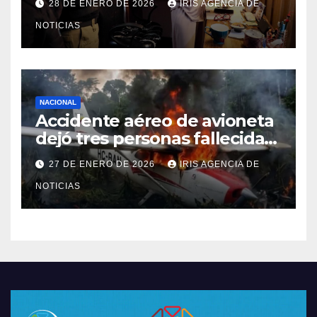
28 DE ENERO DE 2026
IRIS AGENCIA DE
Caja Chica
NOTICIAS
NACIONAL
Accidente aéreo de avioneta
dejó tres personas fallecidas
en provincia de Morona
27 DE ENERO DE 2026
IRIS AGENCIA DE
Santiago
NOTICIAS