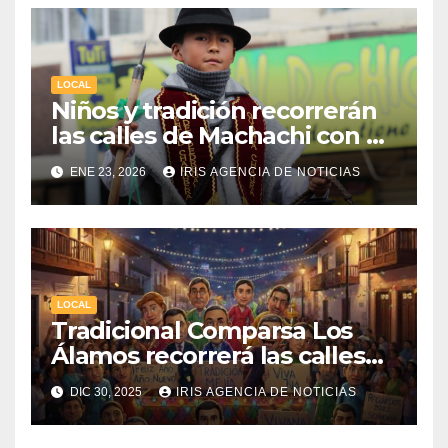
LOCAL
Niños y tradición recorrerán
las calles de Machachi con el
Desfile del Chagra Guagua
ENE 23, 2026
IRIS AGENCIA DE NOTICIAS
2026
LOCAL
Tradicional Comparsa Los
Álamos recorrerá las calles
de la ciudad de Machachi
DIC 30, 2025
IRIS AGENCIA DE NOTICIAS