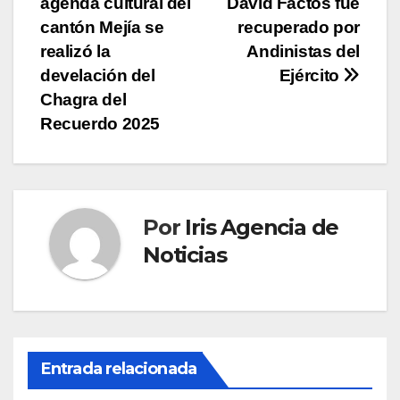
agenda cultural del
David Factos fue
entradas
cantón Mejía se
recuperado por
realizó la
Andinistas del
develación del
Ejército
Chagra del
Recuerdo 2025
Por
Iris Agencia de
Noticias
Entrada relacionada