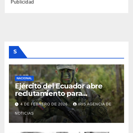
Publicidad
S
NACIONAL
Ejército del Ecuador abre
reclutamiento para
bachilleres a partir de este
4 DE FEBRERO DE 2026
IRIS AGENCIA DE
viernes 6 de febrero
NOTICIAS