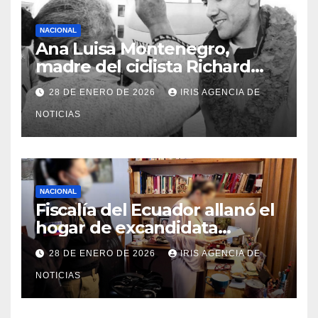
NACIONAL
Ana Luisa Montenegro,
madre del ciclista Richard
Carapaz falleció en Tulcán, a
28 DE ENERO DE 2026
IRIS AGENCIA DE
los 73 años
NOTICIAS
NACIONAL
Fiscalía del Ecuador allanó el
hogar de excandidata
presidencial vinculada al caso
28 DE ENERO DE 2026
IRIS AGENCIA DE
Caja Chica
NOTICIAS