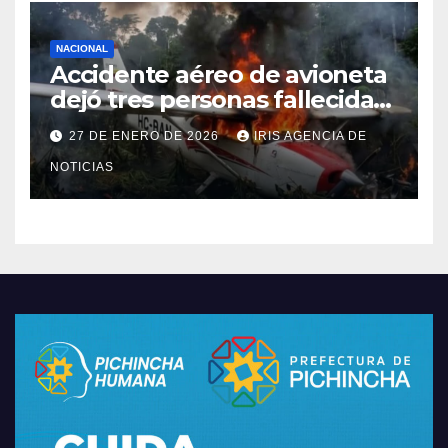
NACIONAL
Accidente aéreo de avioneta
dejó tres personas fallecidas
en provincia de Morona
27 DE ENERO DE 2026
IRIS AGENCIA DE
Santiago
NOTICIAS