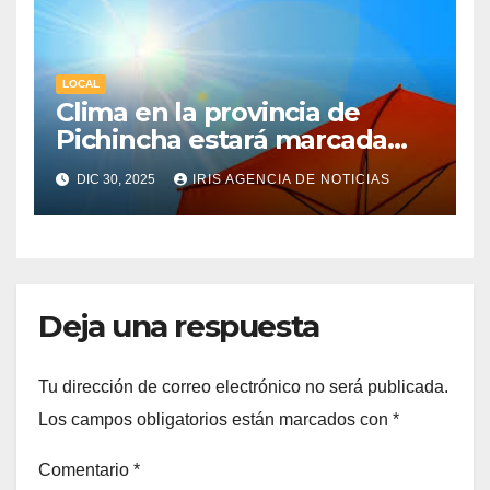
LOCAL
Clima en la provincia de
Pichincha estará marcada
por una fuerte radiación UV
DIC 30, 2025
IRIS AGENCIA DE NOTICIAS
Deja una respuesta
Tu dirección de correo electrónico no será publicada.
Los campos obligatorios están marcados con
*
Comentario
*