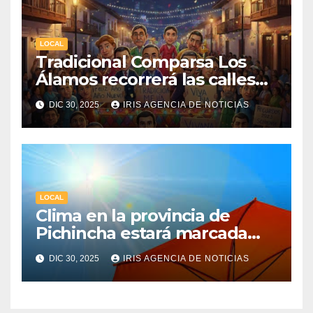
LOCAL
Tradicional Comparsa Los
Álamos recorrerá las calles
de la ciudad de Machachi
DIC 30, 2025
IRIS AGENCIA DE NOTICIAS
LOCAL
Clima en la provincia de
Pichincha estará marcada
por una fuerte radiación UV
DIC 30, 2025
IRIS AGENCIA DE NOTICIAS