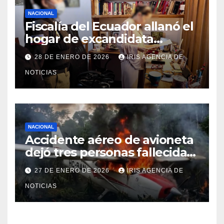
NACIONAL
Fiscalía del Ecuador allanó el
hogar de excandidata
presidencial vinculada al caso
28 DE ENERO DE 2026
IRIS AGENCIA DE
Caja Chica
NOTICIAS
NACIONAL
Accidente aéreo de avioneta
dejó tres personas fallecidas
en provincia de Morona
27 DE ENERO DE 2026
IRIS AGENCIA DE
Santiago
NOTICIAS