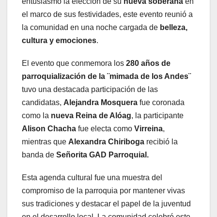
entusiasmo la elección de su
nueva soberana
en
el marco de sus festividades, este evento reunió a
la comunidad en una noche cargada de
belleza,
cultura y emociones
.
El evento que conmemora los
280 años de
parroquialización de la ¨mimada de los Andes¨
tuvo una destacada participación de las
candidatas,
Alejandra Mosquera
fue coronada
como la
nueva Reina de Alóag
, la participante
Alison Chacha
fue electa como
Virreina
,
mientras que
Alexandra Chiriboga
recibió la
banda de
Señorita GAD Parroquial.
Esta agenda cultural fue una muestra del
compromiso de la parroquia por mantener vivas
sus tradiciones y destacar el papel de la juventud
en el desarrollo local. La comunidad celebró este