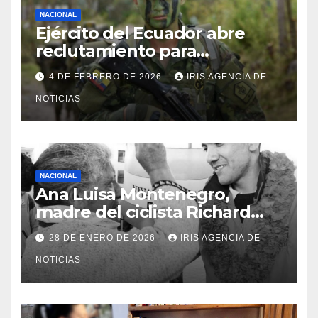
NACIONAL
Ejército del Ecuador abre
reclutamiento para
bachilleres a partir de este
4 DE FEBRERO DE 2026
IRIS AGENCIA DE
viernes 6 de febrero
NOTICIAS
NACIONAL
Ana Luisa Montenegro,
madre del ciclista Richard
Carapaz falleció en Tulcán, a
28 DE ENERO DE 2026
IRIS AGENCIA DE
los 73 años
NOTICIAS