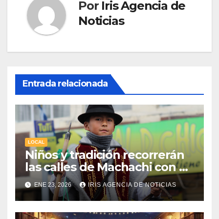
Por
Iris Agencia de
Noticias
Entrada relacionada
LOCAL
Niños y tradición recorrerán
las calles de Machachi con el
Desfile del Chagra Guagua
ENE 23, 2026
IRIS AGENCIA DE NOTICIAS
2026