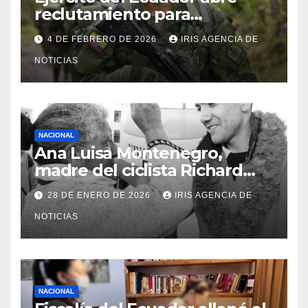
reclutamiento para
bachilleres a partir de este
4 DE FEBRERO DE 2026
IRIS AGENCIA DE
viernes 6 de febrero
NOTICIAS
NACIONAL
Ana Luisa Montenegro,
madre del ciclista Richard
Carapaz falleció en Tulcán, a
28 DE ENERO DE 2026
IRIS AGENCIA DE
los 73 años
NOTICIAS
NACIONAL