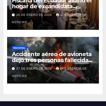
Fiscalía del Ecuador allanó el
hogar de excandidata
presidencial vinculada al caso
28 DE ENERO DE 2026
IRIS AGENCIA DE
Caja Chica
NOTICIAS
NACIONAL
Accidente aéreo de avioneta
dejó tres personas fallecidas
en provincia de Morona
27 DE ENERO DE 2026
IRIS AGENCIA DE
Santiago
NOTICIAS