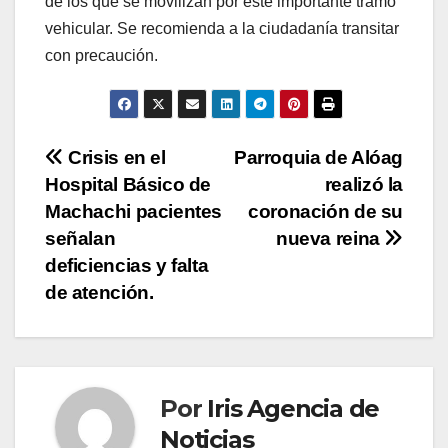
de los que se movilizan por este importante tramo
vehicular. Se recomienda a la ciudadanía transitar
con precaución.
Navegación
Crisis en el
Parroquia de Alóag
Hospital Básico de
realizó la
de
Machachi pacientes
coronación de su
entradas
señalan
nueva reina
deficiencias y falta
de atención.
Por
Iris Agencia de
Noticias