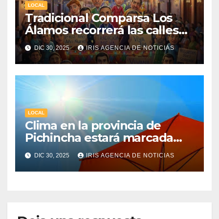
LOCAL
Tradicional Comparsa Los
Álamos recorrerá las calles
de la ciudad de Machachi
DIC 30, 2025
IRIS AGENCIA DE NOTICIAS
LOCAL
Clima en la provincia de
Pichincha estará marcada
por una fuerte radiación UV
DIC 30, 2025
IRIS AGENCIA DE NOTICIAS